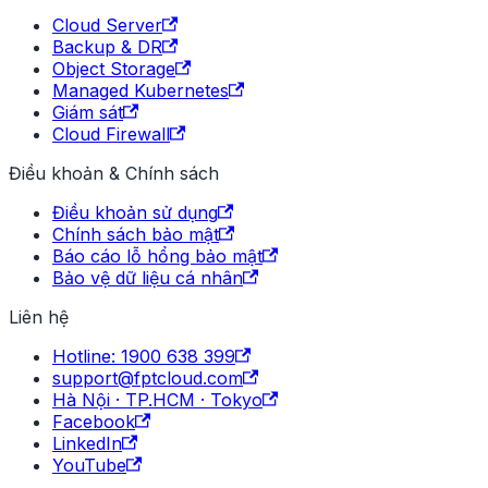
Cloud Server
Backup & DR
Object Storage
Managed Kubernetes
Giám sát
Cloud Firewall
Điều khoản & Chính sách
Điều khoản sử dụng
Chính sách bảo mật
Báo cáo lỗ hổng bảo mật
Bảo vệ dữ liệu cá nhân
Liên hệ
Hotline: 1900 638 399
support@fptcloud.com
Hà Nội · TP.HCM · Tokyo
Facebook
LinkedIn
YouTube