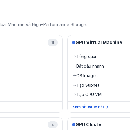
irtual Machine và High-Performance Storage.
GPU Virtual Machine
11
Tổng quan
→
Bắt đầu nhanh
→
OS Images
→
Tạo Subnet
→
Tạo GPU VM
→
Xem tất cả
15
bài
→
GPU Cluster
5