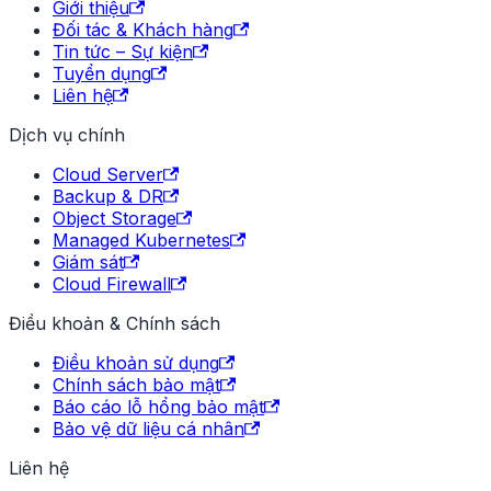
Giới thiệu
Đối tác & Khách hàng
Tin tức – Sự kiện
Tuyển dụng
Liên hệ
Dịch vụ chính
Cloud Server
Backup & DR
Object Storage
Managed Kubernetes
Giám sát
Cloud Firewall
Điều khoản & Chính sách
Điều khoản sử dụng
Chính sách bảo mật
Báo cáo lỗ hổng bảo mật
Bảo vệ dữ liệu cá nhân
Liên hệ