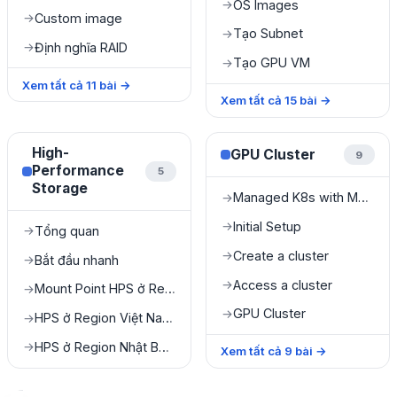
OS Images
→
Custom image
→
Tạo Subnet
→
Định nghĩa RAID
→
Tạo GPU VM
→
Xem tất cả
11
bài
→
Xem tất cả
15
bài
→
High-
GPU Cluster
9
Performance
5
Storage
Managed K8s with Metal Cloud
→
Initial Setup
→
Tổng quan
→
Create a cluster
→
Bắt đầu nhanh
→
Access a cluster
→
Mount Point HPS ở Region Việt Nam
→
GPU Cluster
→
HPS ở Region Việt Nam (VAST Data)
→
HPS ở Region Nhật Bản (DDN)
→
Xem tất cả
9
bài
→