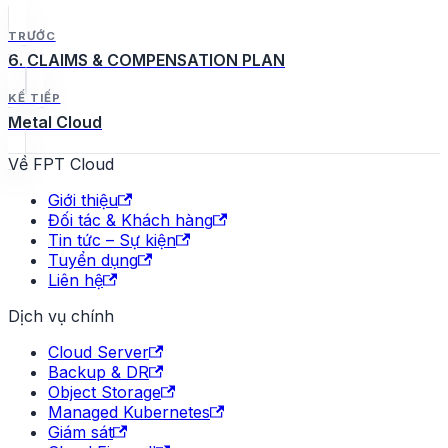
TRƯỚC
6. CLAIMS & COMPENSATION PLAN
KẾ TIẾP
Metal Cloud
Về FPT Cloud
Giới thiệu
Đối tác & Khách hàng
Tin tức – Sự kiện
Tuyển dụng
Liên hệ
Dịch vụ chính
Cloud Server
Backup & DR
Object Storage
Managed Kubernetes
Giám sát