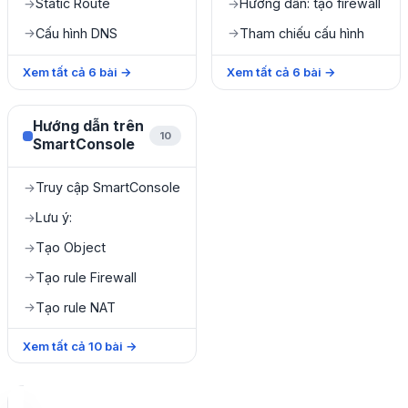
Static Route
Hướng dẫn: tạo firewall
→
→
Cấu hình DNS
Tham chiếu cấu hình
→
→
Xem tất cả
6
bài
→
Xem tất cả
6
bài
→
Hướng dẫn trên
10
SmartConsole
Truy cập SmartConsole
→
Lưu ý:
→
Tạo Object
→
Tạo rule Firewall
→
Tạo rule NAT
→
Xem tất cả
10
bài
→