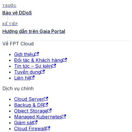
TRƯỚC
Bảo vệ DDoS
KẾ TIẾP
Hướng dẫn trên Gaia Portal
Về FPT Cloud
Giới thiệu
Đối tác & Khách hàng
Tin tức – Sự kiện
Tuyển dụng
Liên hệ
Dịch vụ chính
Cloud Server
Backup & DR
Object Storage
Managed Kubernetes
Giám sát
Cloud Firewall