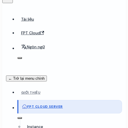
Tài liệu
FPT Cloud
Ngôn ngữ
← Trở lại menu chính
GIỚI THIỆU
FPT CLOUD SERVER
Instance