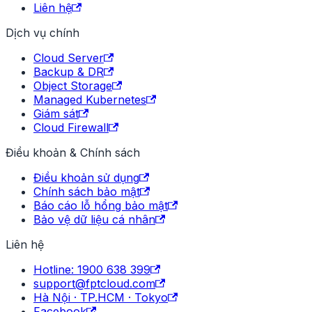
Liên hệ
Dịch vụ chính
Cloud Server
Backup & DR
Object Storage
Managed Kubernetes
Giám sát
Cloud Firewall
Điều khoản & Chính sách
Điều khoản sử dụng
Chính sách bảo mật
Báo cáo lỗ hổng bảo mật
Bảo vệ dữ liệu cá nhân
Liên hệ
Hotline: 1900 638 399
support@fptcloud.com
Hà Nội · TP.HCM · Tokyo
Facebook