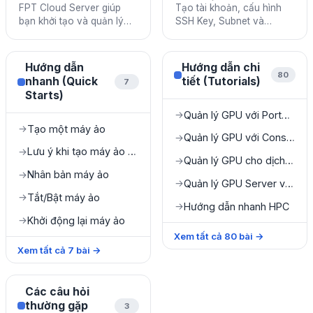
FPT Cloud Server giúp
Tạo tài khoản, cấu hình
bạn khởi tạo và quản lý
SSH Key, Subnet và
máy ảo trên nền tảng
Security Group trước khi
cloud với hiệu năng cao,
sử dụng FPT Cloud
bảo mật và linh hoạt.
Server.
Hướng dẫn
Hướng dẫn chi
80
nhanh (Quick
tiết (Tutorials)
7
Starts)
Quản lý GPU với Portal Console
→
Tạo một máy ảo
→
Quản lý GPU với Console Portal
→
Lưu ý khi tạo máy ảo từ file ISO
→
Quản lý GPU cho dịch vụ Specific
→
Nhân bản máy ảo
→
Quản lý GPU Server với HPC Portal
→
Tắt/Bật máy ảo
→
Hướng dẫn nhanh HPC
→
Khởi động lại máy ảo
→
Xem tất cả
80
bài
→
Xem tất cả
7
bài
→
Các câu hỏi
thường gặp
3