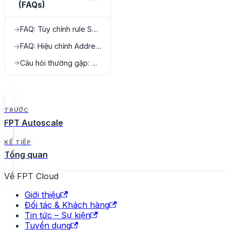
(FAQs)
FAQ: Tùy chỉnh rule Security Group
→
FAQ: Hiệu chỉnh Address Pair
→
Câu hỏi thường gặp: NAT Instance
→
TRƯỚC
FPT Autoscale
KẾ TIẾP
Tổng quan
Về FPT Cloud
Giới thiệu
Đối tác & Khách hàng
Tin tức – Sự kiện
Tuyển dụng