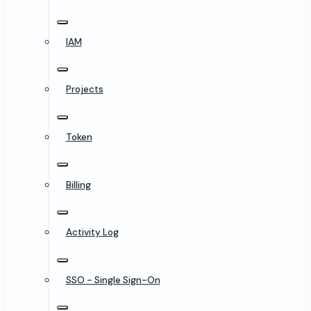
IAM
Projects
Token
Billing
Activity Log
SSO - Single Sign-On