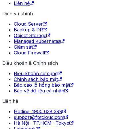
Liên hệ
Dịch vụ chính
Cloud Server
Backup & DR
Object Storage
Managed Kubernetes
Giám sát
Cloud Firewall
Điều khoản & Chính sách
Điều khoản sử dụng
Chính sách bảo mật
Báo cáo lỗ hổng bảo mật
Bảo vệ dữ liệu cá nhân
Liên hệ
Hotline: 1900 638 399
support@fptcloud.com
Hà Nội · TP.HCM · Tokyo
Facebook