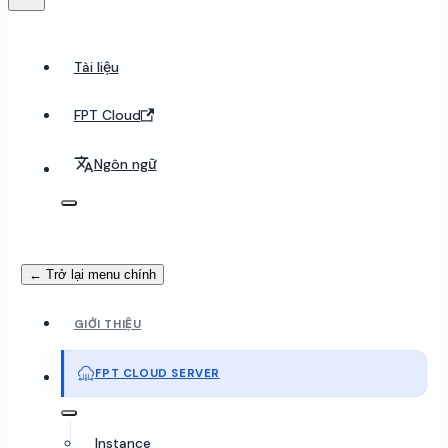
Tài liệu
FPT Cloud
Ngôn ngữ
← Trở lại menu chính
GIỚI THIỆU
FPT CLOUD SERVER
Instance