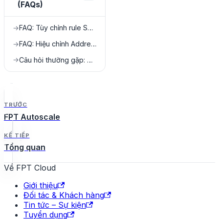
(FAQs)
FAQ: Tùy chỉnh rule Security Group
→
FAQ: Hiệu chỉnh Address Pair
→
Câu hỏi thường gặp: NAT Instance
→
TRƯỚC
FPT Autoscale
KẾ TIẾP
Tổng quan
Về FPT Cloud
Giới thiệu
Đối tác & Khách hàng
Tin tức – Sự kiện
Tuyển dụng