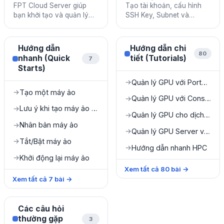
FPT Cloud Server giúp
Tạo tài khoản, cấu hình
bạn khởi tạo và quản lý
SSH Key, Subnet và
máy ảo trên nền tảng
Security Group trước khi
cloud với hiệu năng cao,
sử dụng FPT Cloud
bảo mật và linh hoạt.
Server.
Hướng dẫn
Hướng dẫn chi
80
nhanh (Quick
tiết (Tutorials)
7
Starts)
Quản lý GPU với Portal Console
→
Tạo một máy ảo
→
Quản lý GPU với Console Portal
→
Lưu ý khi tạo máy ảo từ file ISO
→
Quản lý GPU cho dịch vụ Specific
→
Nhân bản máy ảo
→
Quản lý GPU Server với HPC Portal
→
Tắt/Bật máy ảo
→
Hướng dẫn nhanh HPC
→
Khởi động lại máy ảo
→
Xem tất cả
80
bài
→
Xem tất cả
7
bài
→
Các câu hỏi
thường gặp
3