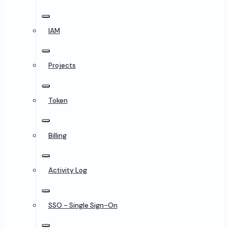
IAM
Projects
Token
Billing
Activity Log
SSO - Single Sign-On