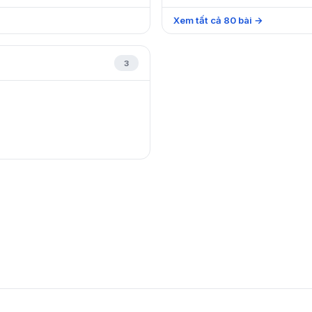
Xem tất cả
80
bài
→
3