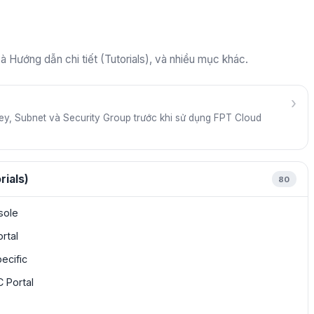
 Hướng dẫn chi tiết (Tutorials), và nhiều mục khác.
›
ey, Subnet và Security Group trước khi sử dụng FPT Cloud
rials)
80
sole
rtal
ecific
 Portal