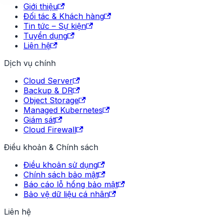
Giới thiệu
Đối tác & Khách hàng
Tin tức – Sự kiện
Tuyển dụng
Liên hệ
Dịch vụ chính
Cloud Server
Backup & DR
Object Storage
Managed Kubernetes
Giám sát
Cloud Firewall
Điều khoản & Chính sách
Điều khoản sử dụng
Chính sách bảo mật
Báo cáo lỗ hổng bảo mật
Bảo vệ dữ liệu cá nhân
Liên hệ