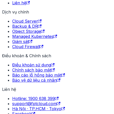
Liên hệ
Dịch vụ chính
Cloud Server
Backup & DR
Object Storage
Managed Kubernetes
Giám sát
Cloud Firewall
Điều khoản & Chính sách
Điều khoản sử dụng
Chính sách bảo mật
Báo cáo lỗ hổng bảo mật
Bảo vệ dữ liệu cá nhân
Liên hệ
Hotline: 1900 638 399
support@fptcloud.com
Hà Nội · TP.HCM · Tokyo
Facebook