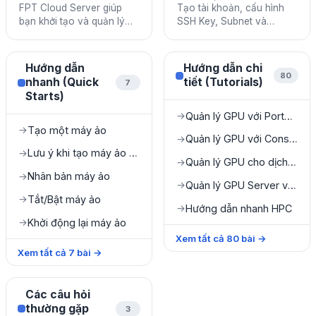
FPT Cloud Server giúp
Tạo tài khoản, cấu hình
bạn khởi tạo và quản lý
SSH Key, Subnet và
máy ảo trên nền tảng
Security Group trước khi
cloud với hiệu năng cao,
sử dụng FPT Cloud
bảo mật và linh hoạt.
Server.
Hướng dẫn
Hướng dẫn chi
80
nhanh (Quick
tiết (Tutorials)
7
Starts)
Quản lý GPU với Portal Console
→
Tạo một máy ảo
→
Quản lý GPU với Console Portal
→
Lưu ý khi tạo máy ảo từ file ISO
→
Quản lý GPU cho dịch vụ Specific
→
Nhân bản máy ảo
→
Quản lý GPU Server với HPC Portal
→
Tắt/Bật máy ảo
→
Hướng dẫn nhanh HPC
→
Khởi động lại máy ảo
→
Xem tất cả
80
bài
→
Xem tất cả
7
bài
→
Các câu hỏi
thường gặp
3