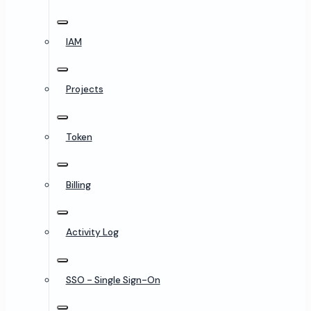
IAM
Projects
Token
Billing
Activity Log
SSO - Single Sign-On