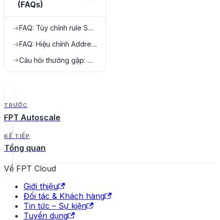
(FAQs)
FAQ: Tùy chỉnh rule Security Group
→
FAQ: Hiệu chỉnh Address Pair
→
Câu hỏi thường gặp: NAT Instance
→
TRƯỚC
FPT Autoscale
KẾ TIẾP
Tổng quan
Về FPT Cloud
Giới thiệu
Đối tác & Khách hàng
Tin tức – Sự kiện
Tuyển dụng