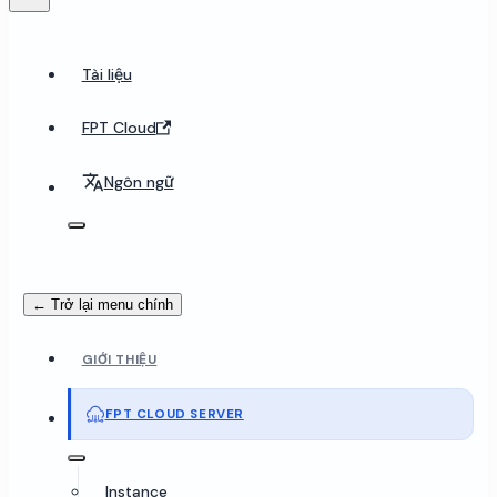
Tài liệu
FPT Cloud
Ngôn ngữ
← Trở lại menu chính
GIỚI THIỆU
FPT CLOUD SERVER
Instance