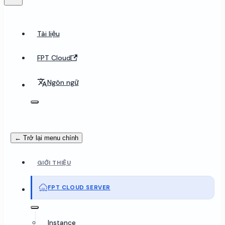
Tài liệu
FPT Cloud
Ngôn ngữ
← Trở lại menu chính
GIỚI THIỆU
FPT CLOUD SERVER
Instance