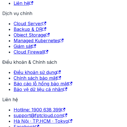
Liên hệ
Dịch vụ chính
Cloud Server
Backup & DR
Object Storage
Managed Kubernetes
Giám sát
Cloud Firewall
Điều khoản & Chính sách
Điều khoản sử dụng
Chính sách bảo mật
Báo cáo lỗ hổng bảo mật
Bảo vệ dữ liệu cá nhân
Liên hệ
Hotline: 1900 638 399
support@fptcloud.com
Hà Nội · TP.HCM · Tokyo
Facebook