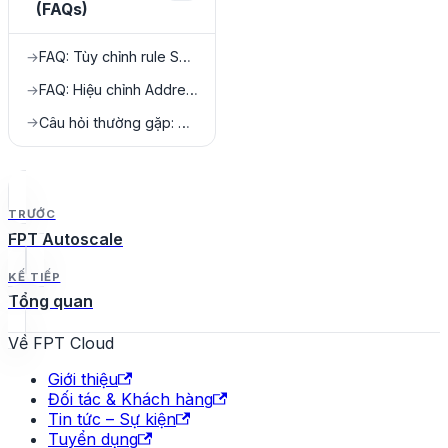
(FAQs)
FAQ: Tùy chỉnh rule Security Group
→
FAQ: Hiệu chỉnh Address Pair
→
Câu hỏi thường gặp: NAT Instance
→
TRƯỚC
FPT Autoscale
KẾ TIẾP
Tổng quan
Về FPT Cloud
Giới thiệu
Đối tác & Khách hàng
Tin tức – Sự kiện
Tuyển dụng