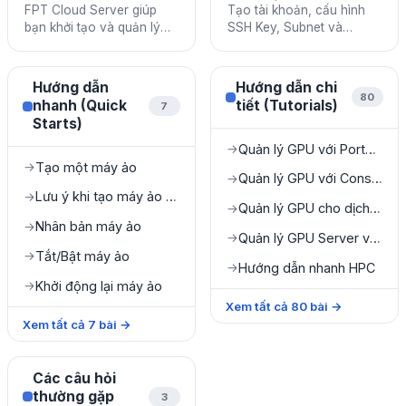
FPT Cloud Server giúp
Tạo tài khoản, cấu hình
bạn khởi tạo và quản lý
SSH Key, Subnet và
máy ảo trên nền tảng
Security Group trước khi
cloud với hiệu năng cao,
sử dụng FPT Cloud
bảo mật và linh hoạt.
Server.
Hướng dẫn
Hướng dẫn chi
80
nhanh (Quick
tiết (Tutorials)
7
Starts)
Quản lý GPU với Portal Console
→
Tạo một máy ảo
→
Quản lý GPU với Console Portal
→
Lưu ý khi tạo máy ảo từ file ISO
→
Quản lý GPU cho dịch vụ Specific
→
Nhân bản máy ảo
→
Quản lý GPU Server với HPC Portal
→
Tắt/Bật máy ảo
→
Hướng dẫn nhanh HPC
→
Khởi động lại máy ảo
→
Xem tất cả
80
bài
→
Xem tất cả
7
bài
→
Các câu hỏi
thường gặp
3