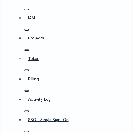
IAM
Projects
Token
Billing
Activity Log
SSO - Single Sign-On