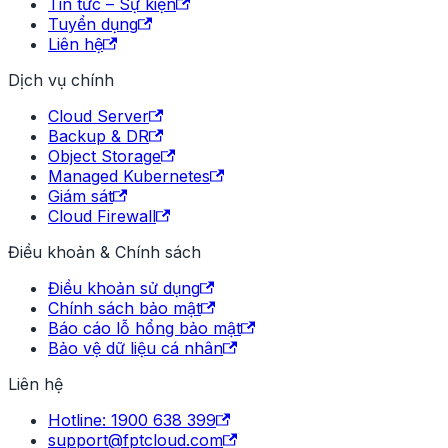
Tin tức – Sự kiện
Tuyển dụng
Liên hệ
Dịch vụ chính
Cloud Server
Backup & DR
Object Storage
Managed Kubernetes
Giám sát
Cloud Firewall
Điều khoản & Chính sách
Điều khoản sử dụng
Chính sách bảo mật
Báo cáo lỗ hổng bảo mật
Bảo vệ dữ liệu cá nhân
Liên hệ
Hotline: 1900 638 399
support@fptcloud.com