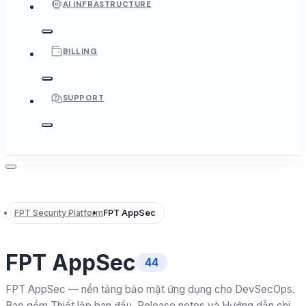
AI INFRASTRUCTURE
BILLING
SUPPORT
FPT Security Platform
FPT AppSec
FPT AppSec
44
FPT AppSec — nền tảng bảo mật ứng dụng cho DevSecOps.
Bao gồm Thiết lập ban đầu, Release notes và Hướng dẫn chi