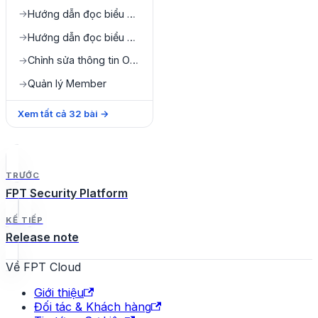
Hướng dẫn đọc biểu đồ Issue by team
→
Hướng dẫn đọc biểu đồ Asset by team
→
Chỉnh sửa thông tin Organization
→
Quản lý Member
→
Xem tất cả
32
bài
→
TRƯỚC
FPT Security Platform
KẾ TIẾP
Release note
Về FPT Cloud
Giới thiệu
Đối tác & Khách hàng