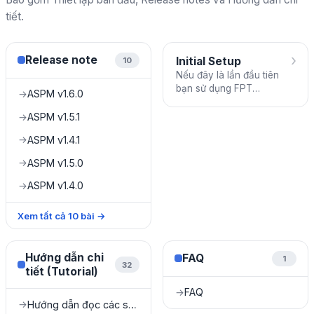
tiết.
›
Release note
Initial Setup
10
Nếu đây là lần đầu tiên
bạn sử dụng FPT
ASPM v1.6.0
→
ASPM_v1.0, trước tiên hãy
kiểm tra và hoàn thành
ASPM v1.5.1
→
các công việc sau:
ASPM v1.4.1
→
ASPM v1.5.0
→
ASPM v1.4.0
→
Xem tất cả
10
bài
→
Hướng dẫn chi
FAQ
1
32
tiết (Tutorial)
FAQ
→
Hướng dẫn đọc các số liệu Dashboard
→