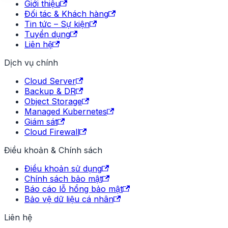
Giới thiệu
Đối tác & Khách hàng
Tin tức – Sự kiện
Tuyển dụng
Liên hệ
Dịch vụ chính
Cloud Server
Backup & DR
Object Storage
Managed Kubernetes
Giám sát
Cloud Firewall
Điều khoản & Chính sách
Điều khoản sử dụng
Chính sách bảo mật
Báo cáo lỗ hổng bảo mật
Bảo vệ dữ liệu cá nhân
Liên hệ