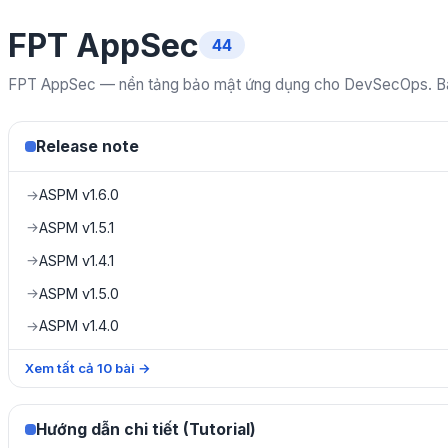
FPT AppSec
44
FPT AppSec — nền tảng bảo mật ứng dụng cho DevSecOps. Bao 
Release note
ASPM v1.6.0
→
ASPM v1.5.1
→
ASPM v1.4.1
→
ASPM v1.5.0
→
ASPM v1.4.0
→
Xem tất cả
10
bài
→
Hướng dẫn chi tiết (Tutorial)