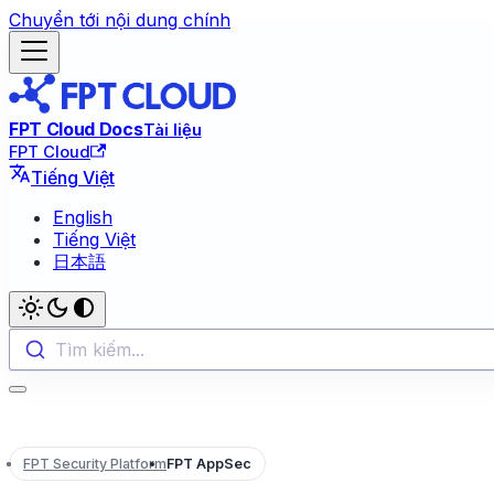
Chuyển tới nội dung chính
FPT Cloud Docs
Tài liệu
FPT Cloud
Tiếng Việt
English
Tiếng Việt
日本語
Tìm kiếm...
FPT Security Platform
FPT AppSec