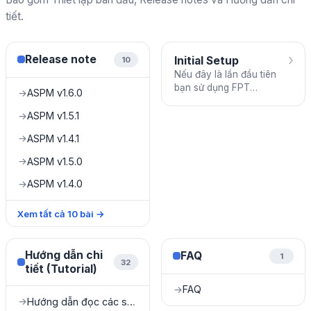
tiết.
›
Release note
Initial Setup
10
Nếu đây là lần đầu tiên
bạn sử dụng FPT
ASPM v1.6.0
→
ASPM_v1.0, trước tiên hãy
kiểm tra và hoàn thành
ASPM v1.5.1
→
các công việc sau:
ASPM v1.4.1
→
ASPM v1.5.0
→
ASPM v1.4.0
→
Xem tất cả
10
bài
→
Hướng dẫn chi
FAQ
1
32
tiết (Tutorial)
FAQ
→
Hướng dẫn đọc các số liệu Dashboard
→