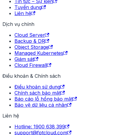
Tin tức – Sự kiện
Tuyển dụng
Liên hệ
Dịch vụ chính
Cloud Server
Backup & DR
Object Storage
Managed Kubernetes
Giám sát
Cloud Firewall
Điều khoản & Chính sách
Điều khoản sử dụng
Chính sách bảo mật
Báo cáo lỗ hổng bảo mật
Bảo vệ dữ liệu cá nhân
Liên hệ
Hotline: 1900 638 399
support@fptcloud.com