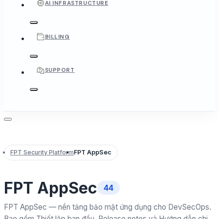
AI INFRASTRUCTURE
BILLING
SUPPORT
FPT Security Platform
FPT AppSec
FPT AppSec
44
FPT AppSec — nền tảng bảo mật ứng dụng cho DevSecOps.
Bao gồm Thiết lập ban đầu, Release notes và Hướng dẫn chi