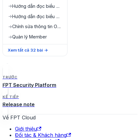
Hướng dẫn đọc biểu đồ Issue by team
→
Hướng dẫn đọc biểu đồ Asset by team
→
Chỉnh sửa thông tin Organization
→
Quản lý Member
→
Xem tất cả
32
bài
→
TRƯỚC
FPT Security Platform
KẾ TIẾP
Release note
Về FPT Cloud
Giới thiệu
Đối tác & Khách hàng