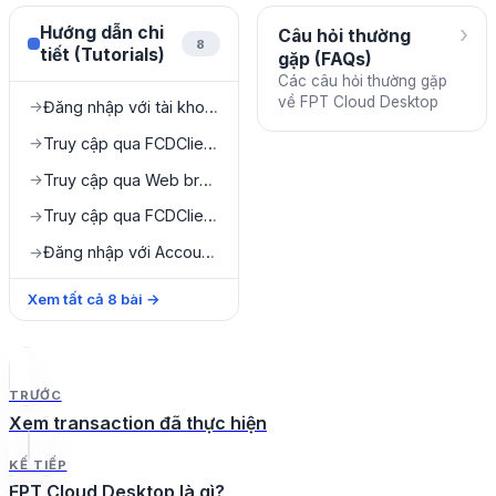
›
Hướng dẫn chi
Câu hỏi thường
8
tiết (Tutorials)
gặp (FAQs)
Các câu hỏi thường gặp
về FPT Cloud Desktop
Đăng nhập với tài khoản SSO (Azure)
→
Truy cập qua FCDClient mới
→
Truy cập qua Web browser
→
Truy cập qua FCDClient cũ (luồng cũ)
→
Đăng nhập với Account/Password
→
Xem tất cả
8
bài
→
TRƯỚC
Xem transaction đã thực hiện
KẾ TIẾP
FPT Cloud Desktop là gì?