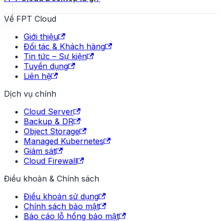
Về FPT Cloud
Giới thiệu
Đối tác & Khách hàng
Tin tức – Sự kiện
Tuyển dụng
Liên hệ
Dịch vụ chính
Cloud Server
Backup & DR
Object Storage
Managed Kubernetes
Giám sát
Cloud Firewall
Điều khoản & Chính sách
Điều khoản sử dụng
Chính sách bảo mật
Báo cáo lỗ hổng bảo mật