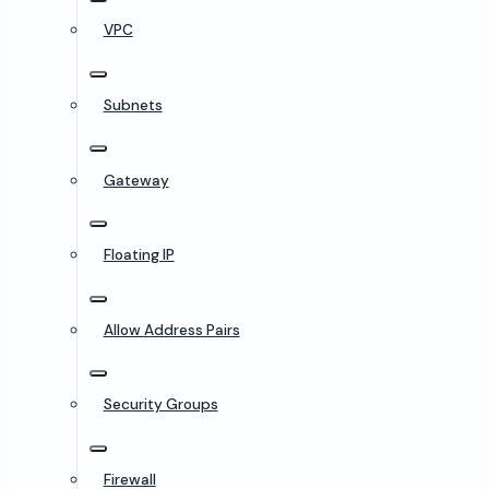
VPC
Subnets
Gateway
Floating IP
Allow Address Pairs
Security Groups
Firewall