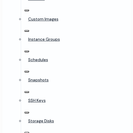
Custom Images
Instance Groups
Schedules
Snapshots
SSH Keys
Storage Disks