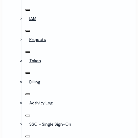
IAM
Projects
Token
Billing
Activity Log
SSO - Single Sign-On