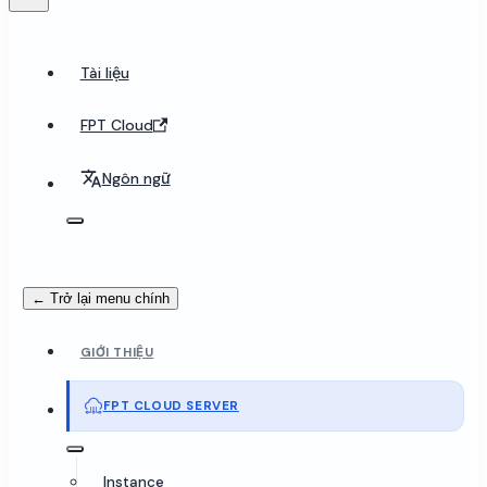
Tài liệu
FPT Cloud
Ngôn ngữ
← Trở lại menu chính
GIỚI THIỆU
FPT CLOUD SERVER
Instance