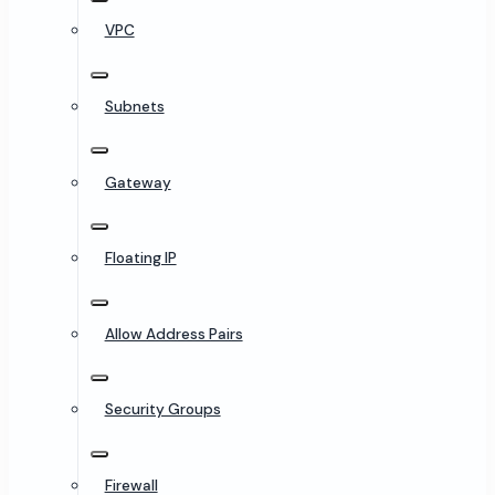
VPC
Subnets
Gateway
Floating IP
Allow Address Pairs
Security Groups
Firewall