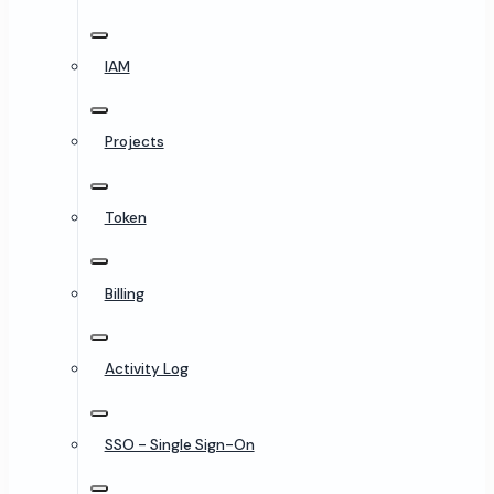
IAM
Projects
Token
Billing
Activity Log
SSO - Single Sign-On