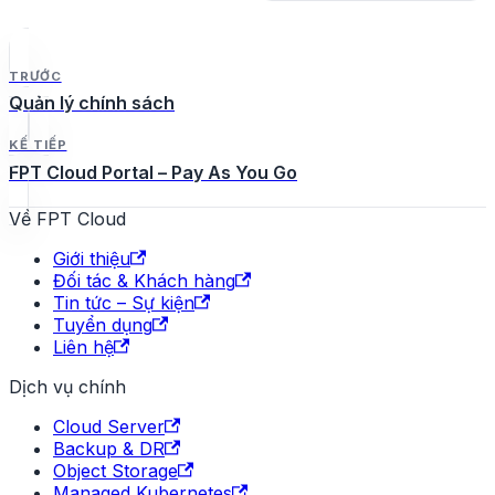
TRƯỚC
Quản lý chính sách
KẾ TIẾP
FPT Cloud Portal – Pay As You Go
Về FPT Cloud
Giới thiệu
Đối tác & Khách hàng
Tin tức – Sự kiện
Tuyển dụng
Liên hệ
Dịch vụ chính
Cloud Server
Backup & DR
Object Storage
Managed Kubernetes