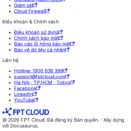
Giám sát
Cloud Firewall
Điều khoản & Chính sách
Điều khoản sử dụng
Chính sách bảo mật
Báo cáo lỗ hổng bảo mật
Bảo vệ dữ liệu cá nhân
Liên hệ
Hotline: 1900 638 399
support@fptcloud.com
Hà Nội · TP.HCM · Tokyo
Facebook
LinkedIn
YouTube
© 2026 FPT Cloud. Đã đăng ký Bản quyền. · Xây dựng
với Docusaurus.