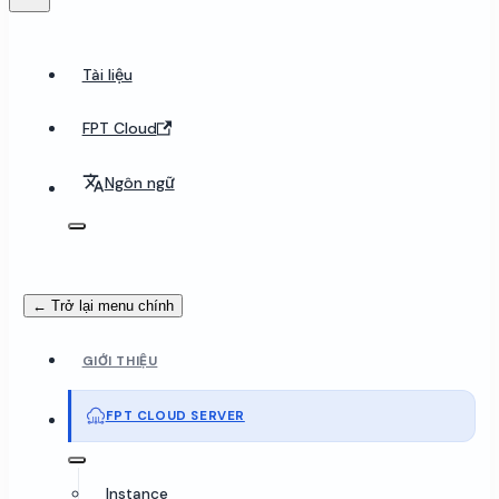
Tài liệu
FPT Cloud
Ngôn ngữ
← Trở lại menu chính
GIỚI THIỆU
FPT CLOUD SERVER
Instance