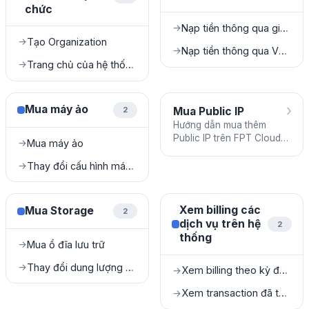
chức
Nạp tiền thông qua gift code
→
Tạo Organization
→
Nạp tiền thông qua VNPay
→
Trang chủ của hệ thống Portal
→
›
Mua máy ảo
Mua Public IP
2
Hướng dẫn mua thêm
Public IP trên FPT Cloud
Mua máy ảo
→
Portal theo hình thức
PAYG.
Thay đổi cấu hình máy ảo
→
Xem billing các
Mua Storage
2
dịch vụ trên hệ
2
thống
Mua ổ đĩa lưu trữ
→
Thay đổi dung lượng ổ đĩa rời
→
Xem billing theo kỳ đối soát hàng tháng
→
Xem transaction đã thực hiện
→