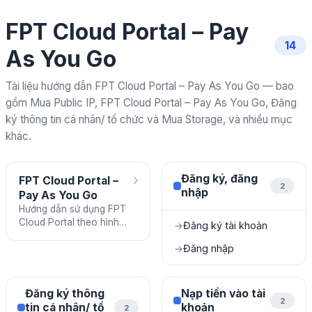
FPT Cloud Portal – Pay
14
As You Go
Tài liệu hướng dẫn FPT Cloud Portal – Pay As You Go — bao
gồm Mua Public IP, FPT Cloud Portal – Pay As You Go, Đăng
ký thông tin cá nhân/ tổ chức và Mua Storage, và nhiều mục
khác.
›
Đăng ký, đăng
FPT Cloud Portal –
2
nhập
Pay As You Go
Hướng dẫn sử dụng FPT
Cloud Portal theo hình
Đăng ký tài khoản
→
thức thanh toán Pay As
Đăng nhập
→
You Go (PAYG).
Đăng ký thông
Nạp tiền vào tài
2
tin cá nhân/ tổ
khoản
2