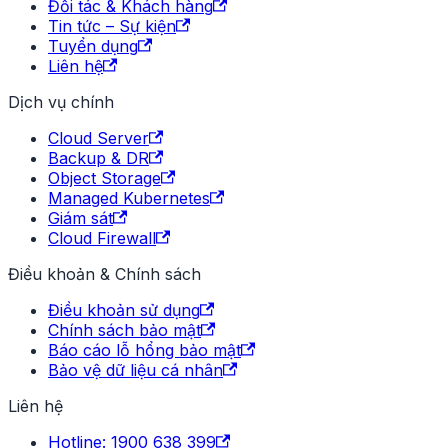
Đối tác & Khách hàng
Tin tức – Sự kiện
Tuyển dụng
Liên hệ
Dịch vụ chính
Cloud Server
Backup & DR
Object Storage
Managed Kubernetes
Giám sát
Cloud Firewall
Điều khoản & Chính sách
Điều khoản sử dụng
Chính sách bảo mật
Báo cáo lỗ hổng bảo mật
Bảo vệ dữ liệu cá nhân
Liên hệ
Hotline: 1900 638 399