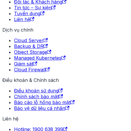
Đối tác & Khách hàng
Tin tức – Sự kiện
Tuyển dụng
Liên hệ
Dịch vụ chính
Cloud Server
Backup & DR
Object Storage
Managed Kubernetes
Giám sát
Cloud Firewall
Điều khoản & Chính sách
Điều khoản sử dụng
Chính sách bảo mật
Báo cáo lỗ hổng bảo mật
Bảo vệ dữ liệu cá nhân
Liên hệ
Hotline: 1900 638 399