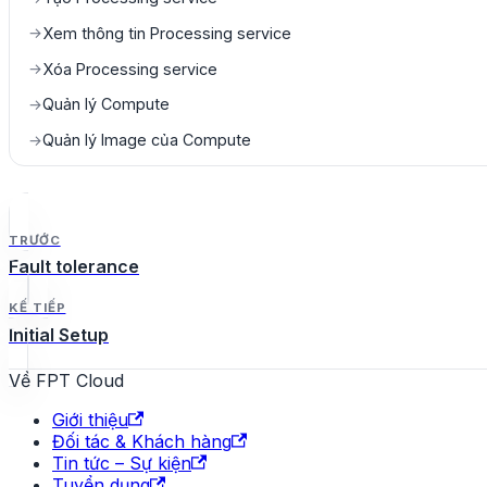
Xem thông tin Processing service
→
Xóa Processing service
→
Quản lý Compute
→
Quản lý Image của Compute
→
TRƯỚC
Fault tolerance
KẾ TIẾP
Initial Setup
Về FPT Cloud
Giới thiệu
Đối tác & Khách hàng
Tin tức – Sự kiện
Tuyển dụng