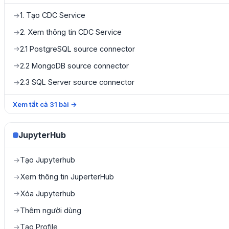
1. Tạo CDC Service
→
2. Xem thông tin CDC Service
→
2.1 PostgreSQL source connector
→
2.2 MongoDB source connector
→
2.3 SQL Server source connector
→
Xem tất cả
31
bài
→
JupyterHub
Tạo Jupyterhub
→
Xem thông tin JuperterHub
→
Xóa Jupyterhub
→
Thêm người dùng
→
Tạo Profile
→