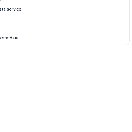
ta service
Metatdata