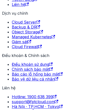
Liên hệ
Dịch vụ chính
Cloud Server
Backup & DR
Object Storage
Managed Kubernetes
Giám sát
Cloud Firewall
Điều khoản & Chính sách
Điều khoản sử dụng
Chính sách bảo mật
Báo cáo lỗ hổng bảo mật
Bảo vệ dữ liệu cá nhân
Liên hệ
Hotline: 1900 638 399
support@fptcloud.com
Hà Nội · TP.HCM · Tokyo