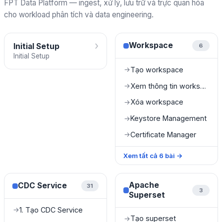
FPT Data Platform — ingest, xử lý, lưu trữ và trực quan hóa
cho workload phân tích và data engineering.
›
Workspace
Initial Setup
6
Initial Setup
Tạo workspace
→
Xem thông tin workspace
→
Xóa workspace
→
Keystore Management
→
Certificate Manager
→
Xem tất cả
6
bài
→
Apache
CDC Service
31
3
Superset
1. Tạo CDC Service
→
Tạo superset
→