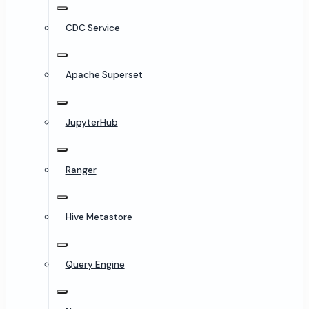
CDC Service
Apache Superset
JupyterHub
Ranger
Hive Metastore
Query Engine