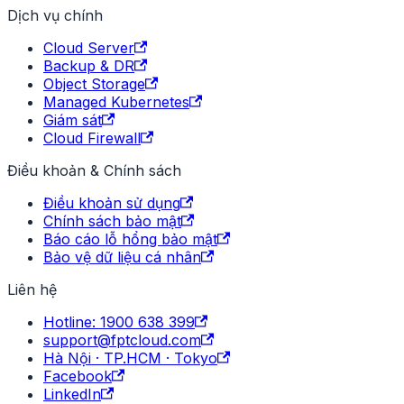
Dịch vụ chính
Cloud Server
Backup & DR
Object Storage
Managed Kubernetes
Giám sát
Cloud Firewall
Điều khoản & Chính sách
Điều khoản sử dụng
Chính sách bảo mật
Báo cáo lỗ hổng bảo mật
Bảo vệ dữ liệu cá nhân
Liên hệ
Hotline: 1900 638 399
support@fptcloud.com
Hà Nội · TP.HCM · Tokyo
Facebook
LinkedIn