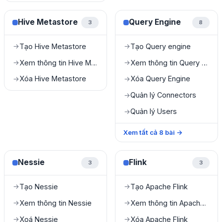
Hive Metastore
Query Engine
3
8
Tạo Hive Metastore
Tạo Query engine
→
→
Xem thông tin Hive Metastore
Xem thông tin Query Engine
→
→
Xóa Hive Metastore
Xóa Query Engine
→
→
Quản lý Connectors
→
Quản lý Users
→
Xem tất cả
8
bài
→
Nessie
Flink
3
3
Tạo Nessie
Tạo Apache Flink
→
→
Xem thông tin Nessie
Xem thông tin Apache Flink
→
→
Xoá Nessie
Xóa Apache Flink
→
→