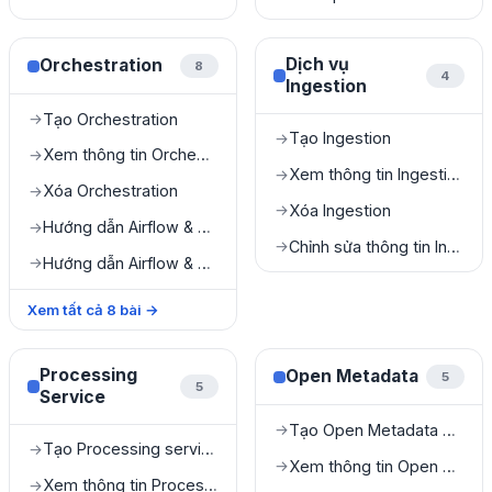
Dịch vụ
Orchestration
8
4
Ingestion
Tạo Orchestration
→
Tạo Ingestion
→
Xem thông tin Orchestration
→
Xem thông tin Ingestion
→
Xóa Orchestration
→
Xóa Ingestion
→
Hướng dẫn Airflow & dbt
→
Chỉnh sửa thông tin Ingestion
→
Hướng dẫn Airflow & My Workspace
→
Xem tất cả
8
bài
→
Processing
Open Metadata
5
5
Service
Tạo Open Metadata service
→
Tạo Processing service
→
Xem thông tin Open Metadata service
→
Xem thông tin Processing service
→