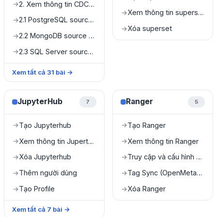
2. Xem thông tin CDC Service
→
Xem thông tin superset
→
2.1 PostgreSQL source connector
→
Xóa superset
→
2.2 MongoDB source connector
→
2.3 SQL Server source connector
→
Xem tất cả
31
bài
→
JupyterHub
Ranger
7
5
Tạo Jupyterhub
Tạo Ranger
→
→
Xem thông tin JuperterHub
Xem thông tin Ranger
→
→
Xóa Jupyterhub
Truy cập và cấu hình quản lý Query Engine
→
→
Thêm người dùng
Tag Sync (OpenMetadata & Ranger Integration)
→
→
Tạo Profile
Xóa Ranger
→
→
Xem tất cả
7
bài
→