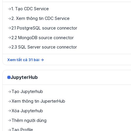
1. Tạo CDC Service
→
2. Xem thông tin CDC Service
→
2.1 PostgreSQL source connector
→
2.2 MongoDB source connector
→
2.3 SQL Server source connector
→
Xem tất cả
31
bài
→
JupyterHub
Tạo Jupyterhub
→
Xem thông tin JuperterHub
→
Xóa Jupyterhub
→
Thêm người dùng
→
Tạo Profile
→