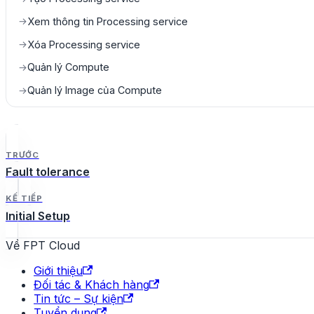
Xem thông tin Processing service
→
Xóa Processing service
→
Quản lý Compute
→
Quản lý Image của Compute
→
TRƯỚC
Fault tolerance
KẾ TIẾP
Initial Setup
Về FPT Cloud
Giới thiệu
Đối tác & Khách hàng
Tin tức – Sự kiện
Tuyển dụng