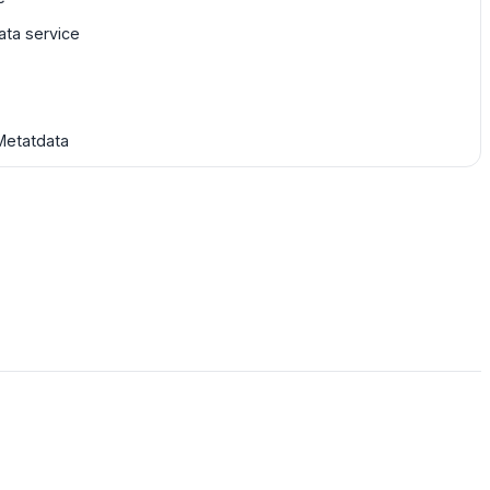
ta service
Metatdata