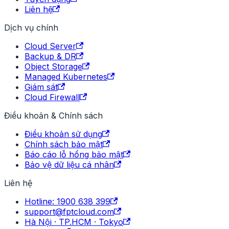
Liên hệ
Dịch vụ chính
Cloud Server
Backup & DR
Object Storage
Managed Kubernetes
Giám sát
Cloud Firewall
Điều khoản & Chính sách
Điều khoản sử dụng
Chính sách bảo mật
Báo cáo lỗ hổng bảo mật
Bảo vệ dữ liệu cá nhân
Liên hệ
Hotline: 1900 638 399
support@fptcloud.com
Hà Nội · TP.HCM · Tokyo