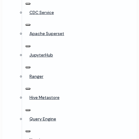
CDC Service
Apache Superset
JupyterHub
Ranger
Hive Metastore
Query Engine