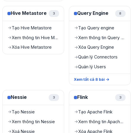
Hive Metastore
Query Engine
3
8
Tạo Hive Metastore
Tạo Query engine
→
→
Xem thông tin Hive Metastore
Xem thông tin Query Engine
→
→
Xóa Hive Metastore
Xóa Query Engine
→
→
Quản lý Connectors
→
Quản lý Users
→
Xem tất cả
8
bài
→
Nessie
Flink
3
3
Tạo Nessie
Tạo Apache Flink
→
→
Xem thông tin Nessie
Xem thông tin Apache Flink
→
→
Xoá Nessie
Xóa Apache Flink
→
→