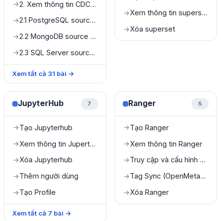
2. Xem thông tin CDC Service
→
Xem thông tin superset
→
2.1 PostgreSQL source connector
→
Xóa superset
→
2.2 MongoDB source connector
→
2.3 SQL Server source connector
→
Xem tất cả
31
bài
→
JupyterHub
Ranger
7
5
Tạo Jupyterhub
Tạo Ranger
→
→
Xem thông tin JuperterHub
Xem thông tin Ranger
→
→
Xóa Jupyterhub
Truy cập và cấu hình quản lý Query Engine
→
→
Thêm người dùng
Tag Sync (OpenMetadata & Ranger Integration)
→
→
Tạo Profile
Xóa Ranger
→
→
Xem tất cả
7
bài
→