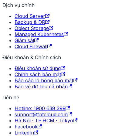
Dịch vụ chính
Cloud Server
Backup & DR
Object Storage
Managed Kubernetes
Giám sát
Cloud Firewall
Điều khoản & Chính sách
Điều khoản sử dụng
Chính sách bảo mật
Báo cáo lỗ hổng bảo mật
Bảo vệ dữ liệu cá nhân
Liên hệ
Hotline: 1900 638 399
support@fptcloud.com
Hà Nội · TP.HCM · Tokyo
Facebook
LinkedIn