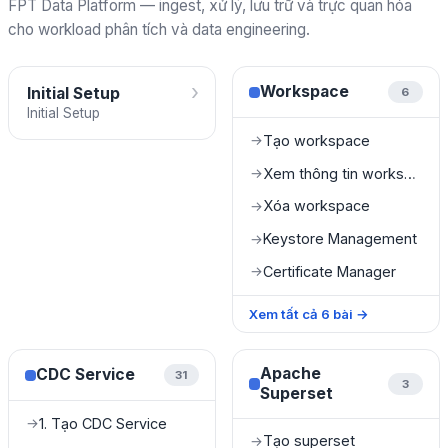
FPT Data Platform — ingest, xử lý, lưu trữ và trực quan hóa
cho workload phân tích và data engineering.
›
Workspace
Initial Setup
6
Initial Setup
Tạo workspace
→
Xem thông tin workspace
→
Xóa workspace
→
Keystore Management
→
Certificate Manager
→
Xem tất cả
6
bài
→
Apache
CDC Service
31
3
Superset
1. Tạo CDC Service
→
Tạo superset
→