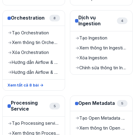
Dịch vụ
Orchestration
8
4
Ingestion
Tạo Orchestration
→
Tạo Ingestion
→
Xem thông tin Orchestration
→
Xem thông tin Ingestion
→
Xóa Orchestration
→
Xóa Ingestion
→
Hướng dẫn Airflow & dbt
→
Chỉnh sửa thông tin Ingestion
→
Hướng dẫn Airflow & My Workspace
→
Xem tất cả
8
bài
→
Processing
Open Metadata
5
5
Service
Tạo Open Metadata service
→
Tạo Processing service
→
Xem thông tin Open Metadata service
→
Xem thông tin Processing service
→