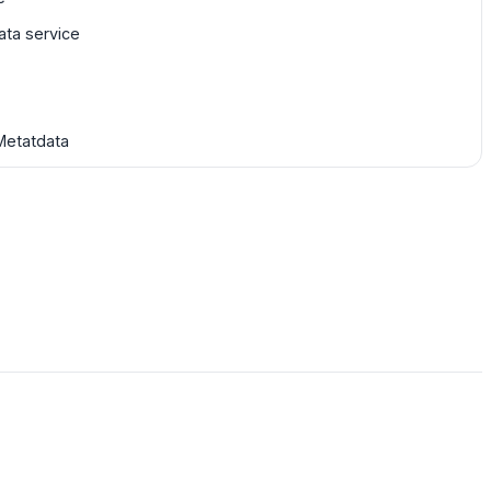
ta service
Metatdata