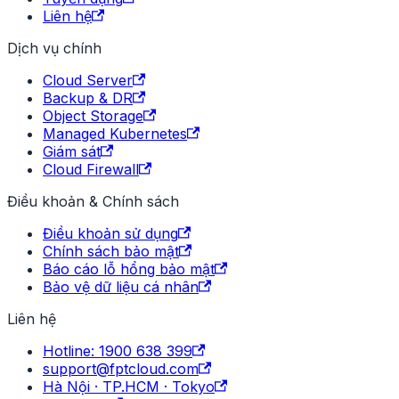
Liên hệ
Dịch vụ chính
Cloud Server
Backup & DR
Object Storage
Managed Kubernetes
Giám sát
Cloud Firewall
Điều khoản & Chính sách
Điều khoản sử dụng
Chính sách bảo mật
Báo cáo lỗ hổng bảo mật
Bảo vệ dữ liệu cá nhân
Liên hệ
Hotline: 1900 638 399
support@fptcloud.com
Hà Nội · TP.HCM · Tokyo