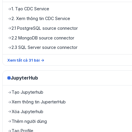
1. Tạo CDC Service
→
2. Xem thông tin CDC Service
→
2.1 PostgreSQL source connector
→
2.2 MongoDB source connector
→
2.3 SQL Server source connector
→
Xem tất cả
31
bài
→
JupyterHub
Tạo Jupyterhub
→
Xem thông tin JuperterHub
→
Xóa Jupyterhub
→
Thêm người dùng
→
Tạo Profile
→