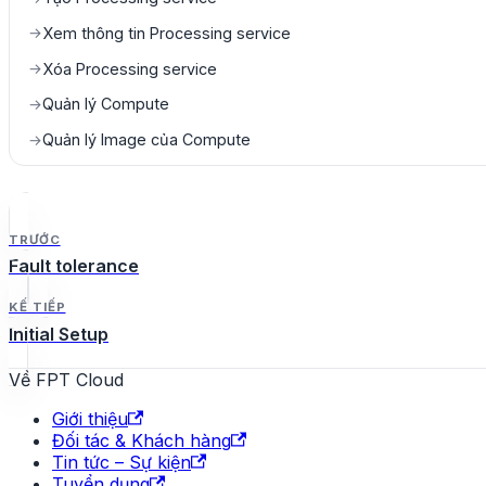
Xem thông tin Processing service
→
Xóa Processing service
→
Quản lý Compute
→
Quản lý Image của Compute
→
TRƯỚC
Fault tolerance
KẾ TIẾP
Initial Setup
Về FPT Cloud
Giới thiệu
Đối tác & Khách hàng
Tin tức – Sự kiện
Tuyển dụng