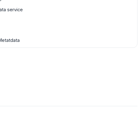
ta service
Metatdata