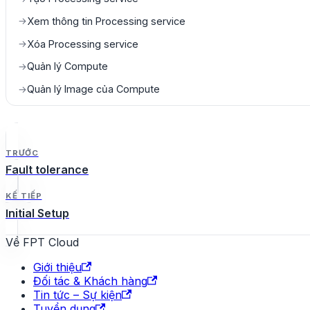
Xem thông tin Processing service
→
Xóa Processing service
→
Quản lý Compute
→
Quản lý Image của Compute
→
TRƯỚC
Fault tolerance
KẾ TIẾP
Initial Setup
Về FPT Cloud
Giới thiệu
Đối tác & Khách hàng
Tin tức – Sự kiện
Tuyển dụng