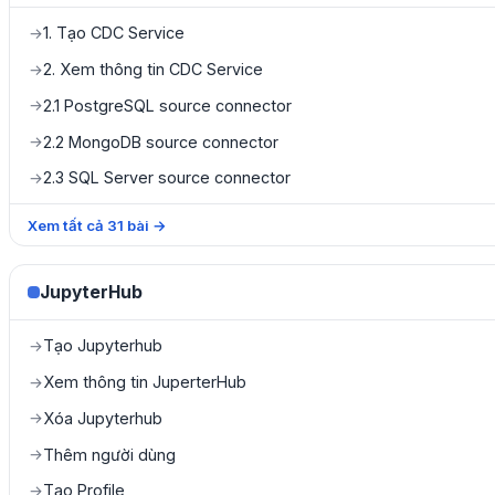
1. Tạo CDC Service
→
2. Xem thông tin CDC Service
→
2.1 PostgreSQL source connector
→
2.2 MongoDB source connector
→
2.3 SQL Server source connector
→
Xem tất cả
31
bài
→
JupyterHub
Tạo Jupyterhub
→
Xem thông tin JuperterHub
→
Xóa Jupyterhub
→
Thêm người dùng
→
Tạo Profile
→