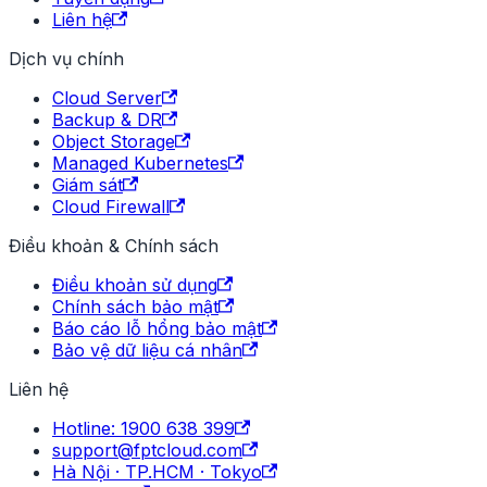
Liên hệ
Dịch vụ chính
Cloud Server
Backup & DR
Object Storage
Managed Kubernetes
Giám sát
Cloud Firewall
Điều khoản & Chính sách
Điều khoản sử dụng
Chính sách bảo mật
Báo cáo lỗ hổng bảo mật
Bảo vệ dữ liệu cá nhân
Liên hệ
Hotline: 1900 638 399
support@fptcloud.com
Hà Nội · TP.HCM · Tokyo