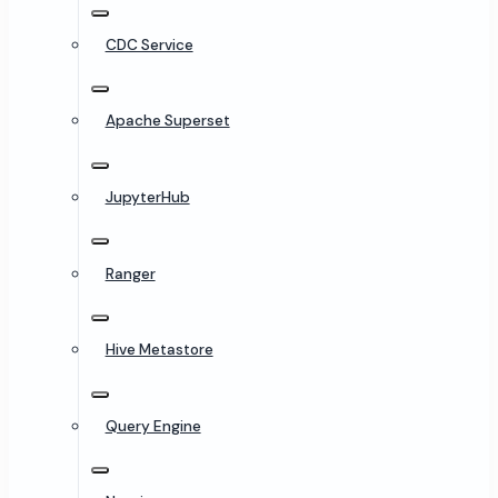
CDC Service
Apache Superset
JupyterHub
Ranger
Hive Metastore
Query Engine