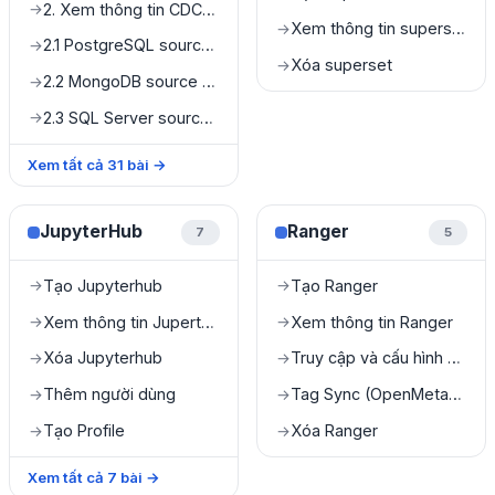
2. Xem thông tin CDC Service
→
Xem thông tin superset
→
2.1 PostgreSQL source connector
→
Xóa superset
→
2.2 MongoDB source connector
→
2.3 SQL Server source connector
→
Xem tất cả
31
bài
→
JupyterHub
Ranger
7
5
Tạo Jupyterhub
Tạo Ranger
→
→
Xem thông tin JuperterHub
Xem thông tin Ranger
→
→
Xóa Jupyterhub
Truy cập và cấu hình quản lý Query Engine
→
→
Thêm người dùng
Tag Sync (OpenMetadata & Ranger Integration)
→
→
Tạo Profile
Xóa Ranger
→
→
Xem tất cả
7
bài
→