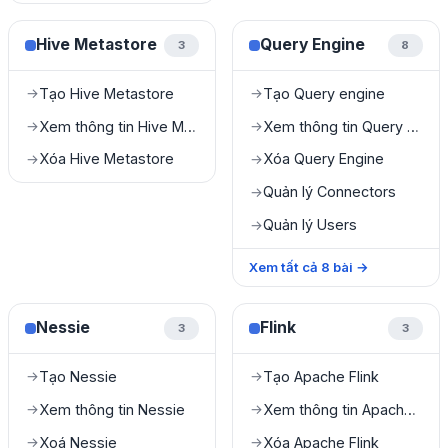
Hive Metastore
Query Engine
3
8
Tạo Hive Metastore
Tạo Query engine
→
→
Xem thông tin Hive Metastore
Xem thông tin Query Engine
→
→
Xóa Hive Metastore
Xóa Query Engine
→
→
Quản lý Connectors
→
Quản lý Users
→
Xem tất cả
8
bài
→
Nessie
Flink
3
3
Tạo Nessie
Tạo Apache Flink
→
→
Xem thông tin Nessie
Xem thông tin Apache Flink
→
→
Xoá Nessie
Xóa Apache Flink
→
→