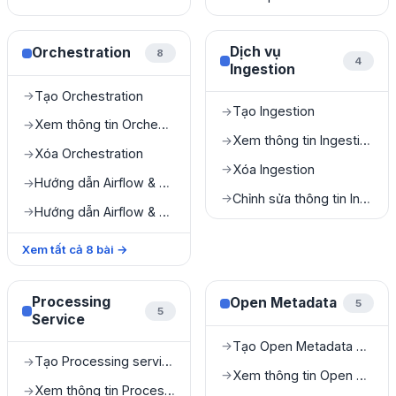
Dịch vụ
Orchestration
8
4
Ingestion
Tạo Orchestration
→
Tạo Ingestion
→
Xem thông tin Orchestration
→
Xem thông tin Ingestion
→
Xóa Orchestration
→
Xóa Ingestion
→
Hướng dẫn Airflow & dbt
→
Chỉnh sửa thông tin Ingestion
→
Hướng dẫn Airflow & My Workspace
→
Xem tất cả
8
bài
→
Processing
Open Metadata
5
5
Service
Tạo Open Metadata service
→
Tạo Processing service
→
Xem thông tin Open Metadata service
→
Xem thông tin Processing service
→