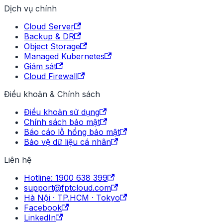
Dịch vụ chính
Cloud Server
Backup & DR
Object Storage
Managed Kubernetes
Giám sát
Cloud Firewall
Điều khoản & Chính sách
Điều khoản sử dụng
Chính sách bảo mật
Báo cáo lỗ hổng bảo mật
Bảo vệ dữ liệu cá nhân
Liên hệ
Hotline: 1900 638 399
support@fptcloud.com
Hà Nội · TP.HCM · Tokyo
Facebook
LinkedIn