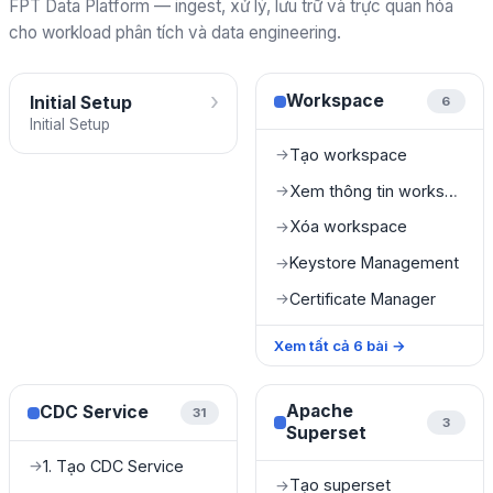
FPT Data Platform — ingest, xử lý, lưu trữ và trực quan hóa
cho workload phân tích và data engineering.
›
Workspace
Initial Setup
6
Initial Setup
Tạo workspace
→
Xem thông tin workspace
→
Xóa workspace
→
Keystore Management
→
Certificate Manager
→
Xem tất cả
6
bài
→
Apache
CDC Service
31
3
Superset
1. Tạo CDC Service
→
Tạo superset
→