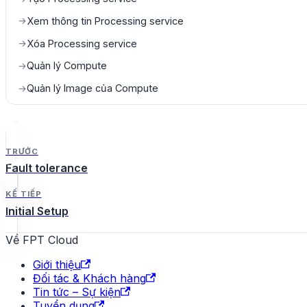
Xem thông tin Processing service
→
Xóa Processing service
→
Quản lý Compute
→
Quản lý Image của Compute
→
TRƯỚC
Fault tolerance
KẾ TIẾP
Initial Setup
Về FPT Cloud
Giới thiệu
Đối tác & Khách hàng
Tin tức – Sự kiện
Tuyển dụng