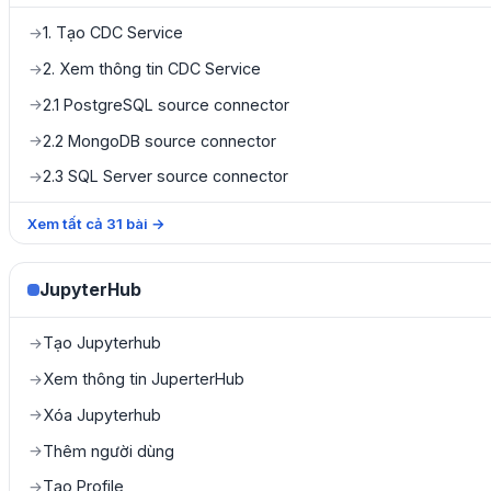
1. Tạo CDC Service
→
2. Xem thông tin CDC Service
→
2.1 PostgreSQL source connector
→
2.2 MongoDB source connector
→
2.3 SQL Server source connector
→
Xem tất cả
31
bài
→
JupyterHub
Tạo Jupyterhub
→
Xem thông tin JuperterHub
→
Xóa Jupyterhub
→
Thêm người dùng
→
Tạo Profile
→