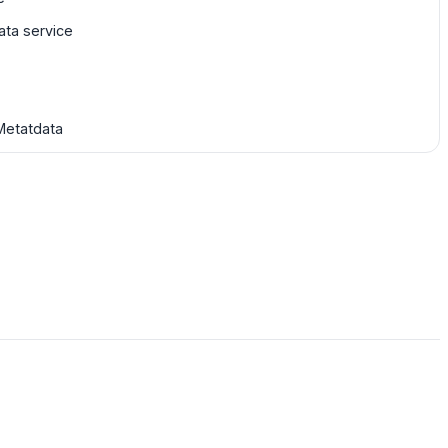
ta service
Metatdata