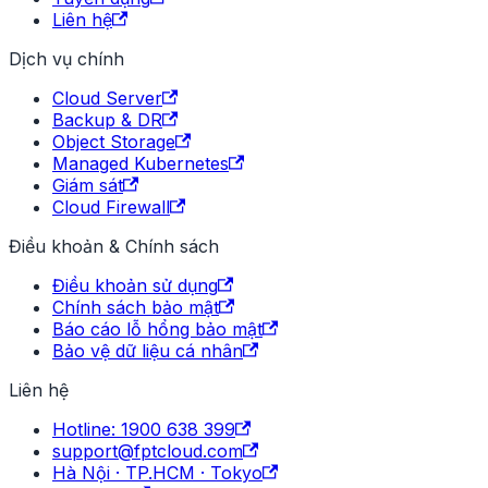
Liên hệ
Dịch vụ chính
Cloud Server
Backup & DR
Object Storage
Managed Kubernetes
Giám sát
Cloud Firewall
Điều khoản & Chính sách
Điều khoản sử dụng
Chính sách bảo mật
Báo cáo lỗ hổng bảo mật
Bảo vệ dữ liệu cá nhân
Liên hệ
Hotline: 1900 638 399
support@fptcloud.com
Hà Nội · TP.HCM · Tokyo