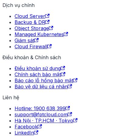
Dịch vụ chính
Cloud Server
Backup & DR
Object Storage
Managed Kubernetes
Giám sát
Cloud Firewall
Điều khoản & Chính sách
Điều khoản sử dụng
Chính sách bảo mật
Báo cáo lỗ hổng bảo mật
Bảo vệ dữ liệu cá nhân
Liên hệ
Hotline: 1900 638 399
support@fptcloud.com
Hà Nội · TP.HCM · Tokyo
Facebook
LinkedIn