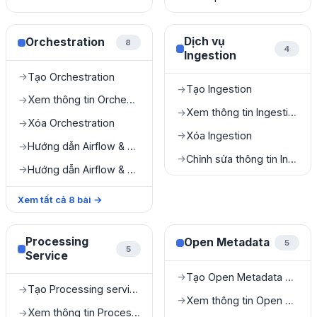
Dịch vụ
Orchestration
8
4
Ingestion
Tạo Orchestration
→
Tạo Ingestion
→
Xem thông tin Orchestration
→
Xem thông tin Ingestion
→
Xóa Orchestration
→
Xóa Ingestion
→
Hướng dẫn Airflow & dbt
→
Chỉnh sửa thông tin Ingestion
→
Hướng dẫn Airflow & My Workspace
→
Xem tất cả
8
bài
→
Processing
Open Metadata
5
5
Service
Tạo Open Metadata service
→
Tạo Processing service
→
Xem thông tin Open Metadata service
→
Xem thông tin Processing service
→