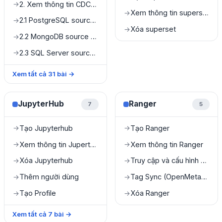
2. Xem thông tin CDC Service
→
Xem thông tin superset
→
2.1 PostgreSQL source connector
→
Xóa superset
→
2.2 MongoDB source connector
→
2.3 SQL Server source connector
→
Xem tất cả
31
bài
→
JupyterHub
Ranger
7
5
Tạo Jupyterhub
Tạo Ranger
→
→
Xem thông tin JuperterHub
Xem thông tin Ranger
→
→
Xóa Jupyterhub
Truy cập và cấu hình quản lý Query Engine
→
→
Thêm người dùng
Tag Sync (OpenMetadata & Ranger Integration)
→
→
Tạo Profile
Xóa Ranger
→
→
Xem tất cả
7
bài
→