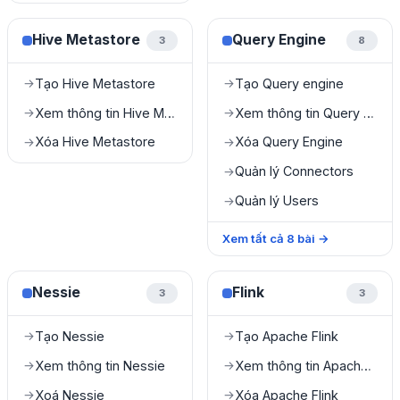
Hive Metastore
Query Engine
3
8
Tạo Hive Metastore
Tạo Query engine
→
→
Xem thông tin Hive Metastore
Xem thông tin Query Engine
→
→
Xóa Hive Metastore
Xóa Query Engine
→
→
Quản lý Connectors
→
Quản lý Users
→
Xem tất cả
8
bài
→
Nessie
Flink
3
3
Tạo Nessie
Tạo Apache Flink
→
→
Xem thông tin Nessie
Xem thông tin Apache Flink
→
→
Xoá Nessie
Xóa Apache Flink
→
→