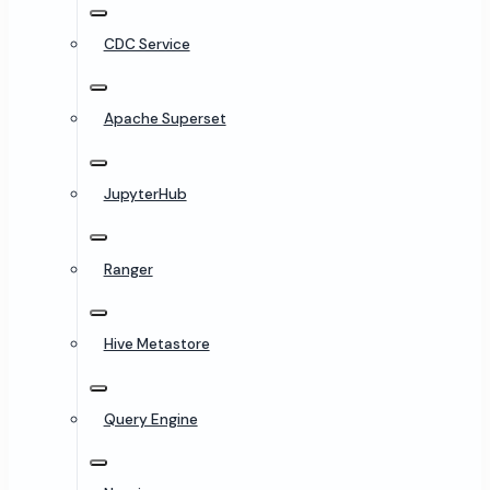
CDC Service
Apache Superset
JupyterHub
Ranger
Hive Metastore
Query Engine