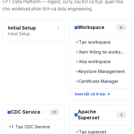
FPT Data Platform — ingest, xử lý, lưu trữ và trực quan hóa
cho workload phân tích và data engineering.
›
Workspace
Initial Setup
6
Initial Setup
Tạo workspace
→
Xem thông tin workspace
→
Xóa workspace
→
Keystore Management
→
Certificate Manager
→
Xem tất cả
6
bài
→
Apache
CDC Service
31
3
Superset
1. Tạo CDC Service
→
Tạo superset
→