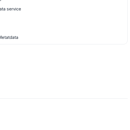
ta service
Metatdata