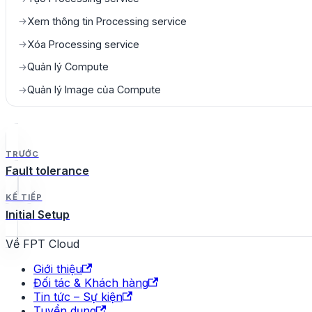
Xem thông tin Processing service
→
Xóa Processing service
→
Quản lý Compute
→
Quản lý Image của Compute
→
TRƯỚC
Fault tolerance
KẾ TIẾP
Initial Setup
Về FPT Cloud
Giới thiệu
Đối tác & Khách hàng
Tin tức – Sự kiện
Tuyển dụng