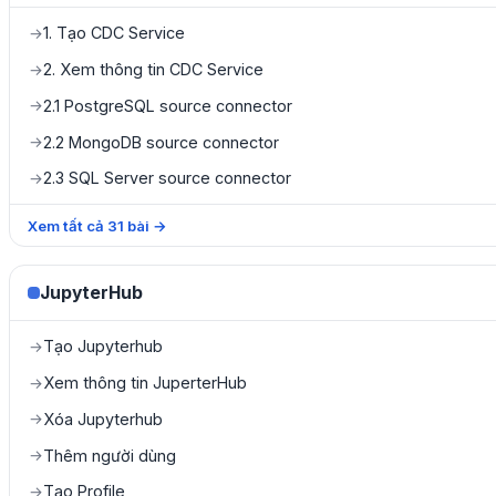
1. Tạo CDC Service
→
2. Xem thông tin CDC Service
→
2.1 PostgreSQL source connector
→
2.2 MongoDB source connector
→
2.3 SQL Server source connector
→
Xem tất cả
31
bài
→
JupyterHub
Tạo Jupyterhub
→
Xem thông tin JuperterHub
→
Xóa Jupyterhub
→
Thêm người dùng
→
Tạo Profile
→