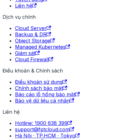
Liên hệ
Dịch vụ chính
Cloud Server
Backup & DR
Object Storage
Managed Kubernetes
Giám sát
Cloud Firewall
Điều khoản & Chính sách
Điều khoản sử dụng
Chính sách bảo mật
Báo cáo lỗ hổng bảo mật
Bảo vệ dữ liệu cá nhân
Liên hệ
Hotline: 1900 638 399
support@fptcloud.com
Hà Nội · TP.HCM · Tokyo