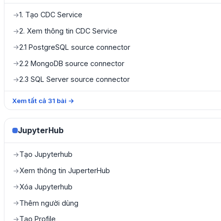
1. Tạo CDC Service
→
2. Xem thông tin CDC Service
→
2.1 PostgreSQL source connector
→
2.2 MongoDB source connector
→
2.3 SQL Server source connector
→
Xem tất cả
31
bài
→
JupyterHub
Tạo Jupyterhub
→
Xem thông tin JuperterHub
→
Xóa Jupyterhub
→
Thêm người dùng
→
Tạo Profile
→