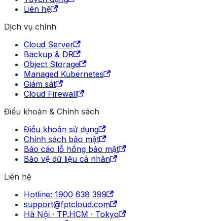
Liên hệ
Dịch vụ chính
Cloud Server
Backup & DR
Object Storage
Managed Kubernetes
Giám sát
Cloud Firewall
Điều khoản & Chính sách
Điều khoản sử dụng
Chính sách bảo mật
Báo cáo lỗ hổng bảo mật
Bảo vệ dữ liệu cá nhân
Liên hệ
Hotline: 1900 638 399
support@fptcloud.com
Hà Nội · TP.HCM · Tokyo