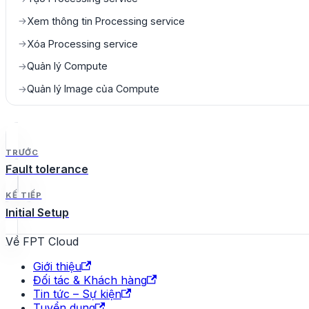
Xem thông tin Processing service
→
Xóa Processing service
→
Quản lý Compute
→
Quản lý Image của Compute
→
TRƯỚC
Fault tolerance
KẾ TIẾP
Initial Setup
Về FPT Cloud
Giới thiệu
Đối tác & Khách hàng
Tin tức – Sự kiện
Tuyển dụng