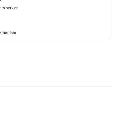
ta service
Metatdata