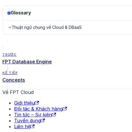
Glossary
Thuật ngữ chung về Cloud & DBaaS
→
TRƯỚC
FPT Database Engine
KẾ TIẾP
Concepts
Về FPT Cloud
Giới thiệu
Đối tác & Khách hàng
Tin tức – Sự kiện
Tuyển dụng
Liên hệ