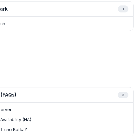
ark
1
nch
 (FAQs)
3
Server
vailability (HA)
AT cho Kafka?