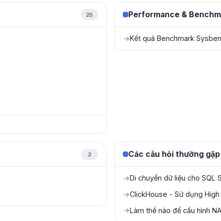
Performance & Benchm
25
Kết quả Benchmark Sysbe
→
Các câu hỏi thường gặp
2
Di chuyển dữ liệu cho SQL 
→
ClickHouse - Sử dụng High A
→
Làm thế nào để cấu hình N
→