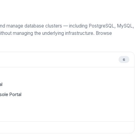
, and manage database clusters — including PostgreSQL, MySQL,
out managing the underlying infrastructure. Browse
6
al
ole Portal