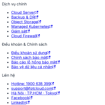
Dịch vụ chính
Cloud Server
Backup & DR
Object Storage
Managed Kubernetes
Giám sát
Cloud Firewall
Điều khoản & Chính sách
Điều khoản sử dụng
Chính sách bảo mật
Báo cáo lỗ hổng bảo mật
Bảo vệ dữ liệu cá nhân
Liên hệ
Hotline: 1900 638 399
support@fptcloud.com
Hà Nội · TP.HCM · Tokyo
Facebook
LinkedIn