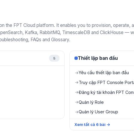
 the FPT Cloud platform. It enables you to provision, operate
penSearch, Kafka, RabbitMQ, TimescaleDB and ClickHouse — with
roubleshooting, FAQs and Glossary.
Thiết lập ban đầu
5
Yêu cầu thiết lập ban đầu
→
Truy cập FPT Console Port
→
Đăng ký tài khoản FPT Cons
→
Quản lý Role
→
Quản lý User Group
→
Xem tất cả
6
bài
→