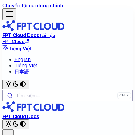
Chuyển tới nội dung chính
FPT Cloud Docs
Tài liệu
FPT Cloud
Tiếng Việt
English
Tiếng Việt
日本語
Tìm kiếm...
FPT Cloud Docs