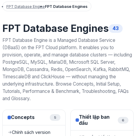
FPT Database Engine
FPT Database Engines
FPT Database Engines
43
FPT Database Engine is a Managed Database Service
(DBaaS) on the FPT Cloud platform. It enables you to
provision, operate, and manage database clusters — including
PostgreSQL, MySQL, MariaDB, Microsoft SQL Server,
MongoDB, Cassandra, Redis, OpenSearch, Kafka, RabbitMQ,
TimescaleDB and ClickHouse — without managing the
underlying infrastructure. Browse Concepts, Initial Setup,
Tutorials, Performance & Benchmark, Troubleshooting, FAQs
and Glossary.
Thiết lập ban
Concepts
5
6
đầu
Chính sách version
→