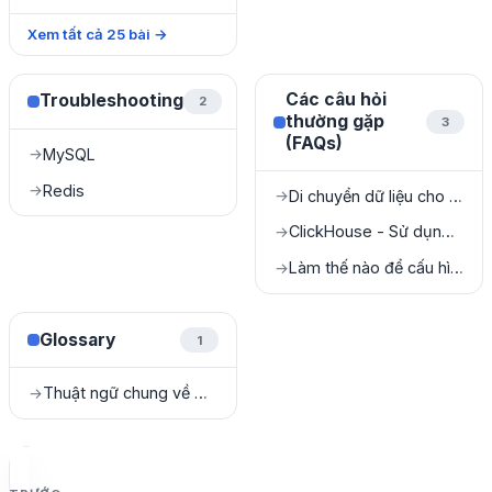
Xem tất cả
25
bài
→
Các câu hỏi
Troubleshooting
2
thường gặp
3
(FAQs)
MySQL
→
Redis
→
Di chuyển dữ liệu cho SQL Server
→
ClickHouse - Sử dụng High Availability (HA)
→
Làm thế nào để cấu hình NAT cho Kafka?
→
Glossary
1
Thuật ngữ chung về Cloud & DBaaS
→