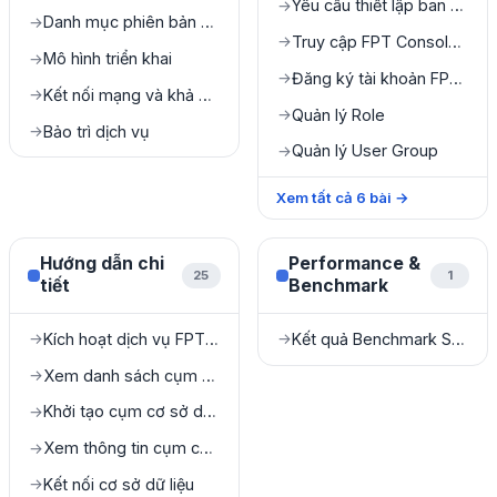
Yêu cầu thiết lập ban đầu
→
Danh mục phiên bản được hỗ trợ
→
Truy cập FPT Console Portal
→
Mô hình triển khai
→
Đăng ký tài khoản FPT Console Portal
→
Kết nối mạng và khả năng truy cập
→
Quản lý Role
→
Bảo trì dịch vụ
→
Quản lý User Group
→
Xem tất cả
6
bài
→
Hướng dẫn chi
Performance &
25
1
tiết
Benchmark
Kích hoạt dịch vụ FPT Database Engine
Kết quả Benchmark Sysbench
→
→
Xem danh sách cụm cơ sở dữ liệu
→
Khởi tạo cụm cơ sở dữ liệu
→
Xem thông tin cụm cơ sở dữ liệu
→
Kết nối cơ sở dữ liệu
→