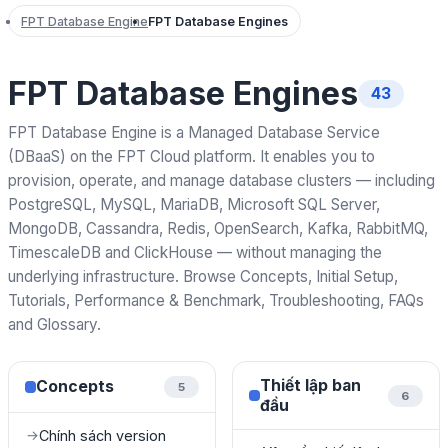
FPT Database Engine
FPT Database Engines
FPT Database Engines
43
FPT Database Engine is a Managed Database Service
(DBaaS) on the FPT Cloud platform. It enables you to
provision, operate, and manage database clusters — including
PostgreSQL, MySQL, MariaDB, Microsoft SQL Server,
MongoDB, Cassandra, Redis, OpenSearch, Kafka, RabbitMQ,
TimescaleDB and ClickHouse — without managing the
underlying infrastructure. Browse Concepts, Initial Setup,
Tutorials, Performance & Benchmark, Troubleshooting, FAQs
and Glossary.
Thiết lập ban
Concepts
5
6
đầu
Chính sách version
→