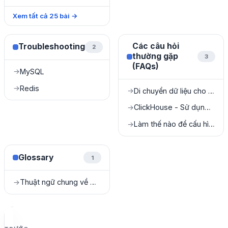
Xem tất cả
25
bài
→
Các câu hỏi
Troubleshooting
2
thường gặp
3
(FAQs)
MySQL
→
Redis
→
Di chuyển dữ liệu cho SQL Server
→
ClickHouse - Sử dụng High Availability (HA)
→
Làm thế nào để cấu hình NAT cho Kafka?
→
Glossary
1
Thuật ngữ chung về Cloud & DBaaS
→