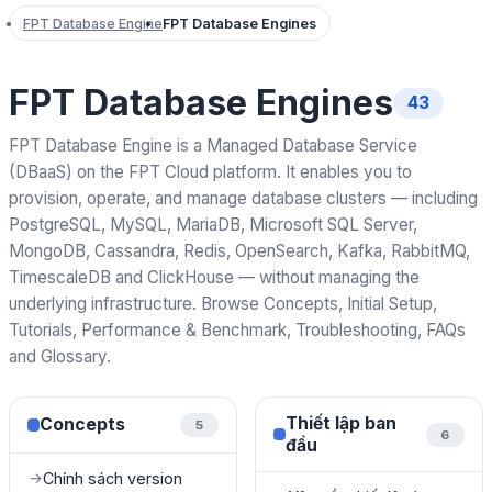
FPT Database Engine
FPT Database Engines
FPT Database Engines
43
FPT Database Engine is a Managed Database Service
(DBaaS) on the FPT Cloud platform. It enables you to
provision, operate, and manage database clusters — including
PostgreSQL, MySQL, MariaDB, Microsoft SQL Server,
MongoDB, Cassandra, Redis, OpenSearch, Kafka, RabbitMQ,
TimescaleDB and ClickHouse — without managing the
underlying infrastructure. Browse Concepts, Initial Setup,
Tutorials, Performance & Benchmark, Troubleshooting, FAQs
and Glossary.
Thiết lập ban
Concepts
5
6
đầu
Chính sách version
→