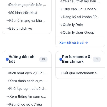
Yêu cầu thiết lập ban đầu
→
Danh mục phiên bản được hỗ trợ
→
Truy cập FPT Console Portal
→
Mô hình triển khai
→
Đăng ký tài khoản FPT Console Portal
→
Kết nối mạng và khả năng truy cập
→
Quản lý Role
→
Bảo trì dịch vụ
→
Quản lý User Group
→
Xem tất cả
6
bài
→
Hướng dẫn chi
Performance &
25
1
tiết
Benchmark
Kích hoạt dịch vụ FPT Database Engine
Kết quả Benchmark Sysbench
→
→
Xem danh sách cụm cơ sở dữ liệu
→
Khởi tạo cụm cơ sở dữ liệu
→
Xem thông tin cụm cơ sở dữ liệu
→
Kết nối cơ sở dữ liệu
→