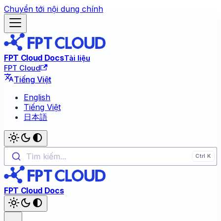
Chuyển tới nội dung chính
FPT Cloud Docs
Tài liệu
FPT Cloud
Tiếng Việt
English
Tiếng Việt
日本語
Tìm kiếm...
FPT Cloud Docs