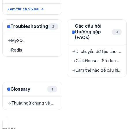
Xem tất cả
25
bài
→
Các câu hỏi
Troubleshooting
2
thường gặp
3
(FAQs)
MySQL
→
Redis
→
Di chuyển dữ liệu cho SQL Server
→
ClickHouse - Sử dụng High Availability (HA)
→
Làm thế nào để cấu hình NAT cho Kafka?
→
Glossary
1
Thuật ngữ chung về Cloud & DBaaS
→