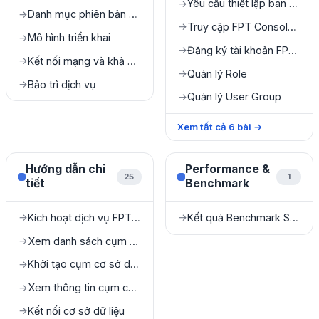
Yêu cầu thiết lập ban đầu
→
Danh mục phiên bản được hỗ trợ
→
Truy cập FPT Console Portal
→
Mô hình triển khai
→
Đăng ký tài khoản FPT Console Portal
→
Kết nối mạng và khả năng truy cập
→
Quản lý Role
→
Bảo trì dịch vụ
→
Quản lý User Group
→
Xem tất cả
6
bài
→
Hướng dẫn chi
Performance &
25
1
tiết
Benchmark
Kích hoạt dịch vụ FPT Database Engine
Kết quả Benchmark Sysbench
→
→
Xem danh sách cụm cơ sở dữ liệu
→
Khởi tạo cụm cơ sở dữ liệu
→
Xem thông tin cụm cơ sở dữ liệu
→
Kết nối cơ sở dữ liệu
→