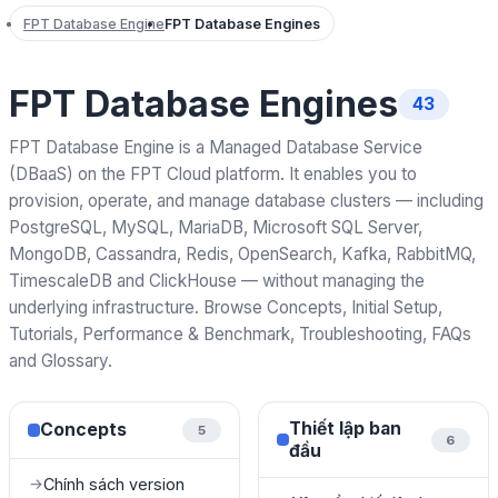
FPT Database Engine
FPT Database Engines
FPT Database Engines
43
FPT Database Engine is a Managed Database Service
(DBaaS) on the FPT Cloud platform. It enables you to
provision, operate, and manage database clusters — including
PostgreSQL, MySQL, MariaDB, Microsoft SQL Server,
MongoDB, Cassandra, Redis, OpenSearch, Kafka, RabbitMQ,
TimescaleDB and ClickHouse — without managing the
underlying infrastructure. Browse Concepts, Initial Setup,
Tutorials, Performance & Benchmark, Troubleshooting, FAQs
and Glossary.
Thiết lập ban
Concepts
5
6
đầu
Chính sách version
→