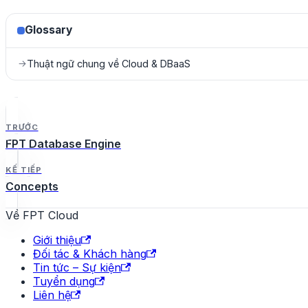
Glossary
Thuật ngữ chung về Cloud & DBaaS
→
TRƯỚC
FPT Database Engine
KẾ TIẾP
Concepts
Về FPT Cloud
Giới thiệu
Đối tác & Khách hàng
Tin tức – Sự kiện
Tuyển dụng
Liên hệ