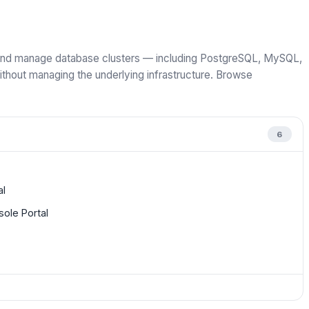
, and manage database clusters — including PostgreSQL, MySQL,
out managing the underlying infrastructure. Browse
6
al
ole Portal