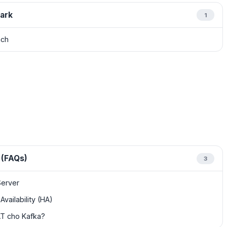
ark
1
nch
 (FAQs)
3
Server
vailability (HA)
AT cho Kafka?