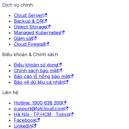
Dịch vụ chính
Cloud Server
Backup & DR
Object Storage
Managed Kubernetes
Giám sát
Cloud Firewall
Điều khoản & Chính sách
Điều khoản sử dụng
Chính sách bảo mật
Báo cáo lỗ hổng bảo mật
Bảo vệ dữ liệu cá nhân
Liên hệ
Hotline: 1900 638 399
support@fptcloud.com
Hà Nội · TP.HCM · Tokyo
Facebook
LinkedIn