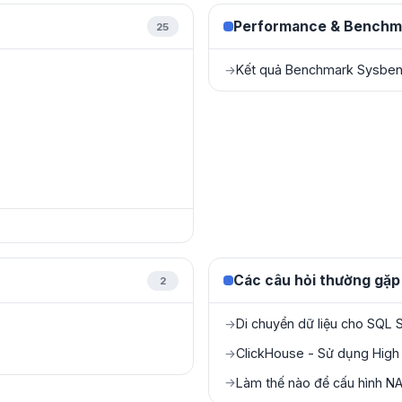
Performance & Benchm
25
Kết quả Benchmark Sysbe
→
Các câu hỏi thường gặp
2
Di chuyển dữ liệu cho SQL 
→
ClickHouse - Sử dụng High A
→
Làm thế nào để cấu hình N
→