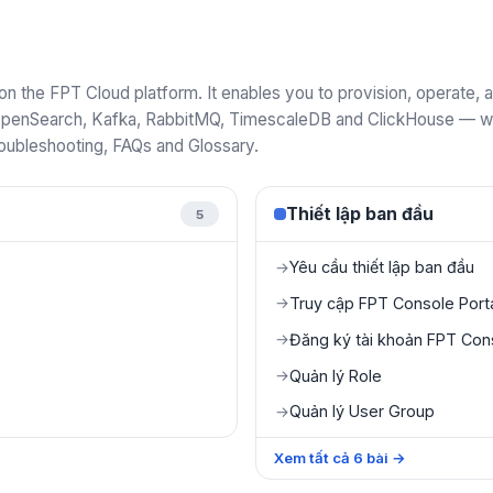
 the FPT Cloud platform. It enables you to provision, operate
penSearch, Kafka, RabbitMQ, TimescaleDB and ClickHouse — with
roubleshooting, FAQs and Glossary.
Thiết lập ban đầu
5
Yêu cầu thiết lập ban đầu
→
Truy cập FPT Console Port
→
Đăng ký tài khoản FPT Cons
→
Quản lý Role
→
Quản lý User Group
→
Xem tất cả
6
bài
→