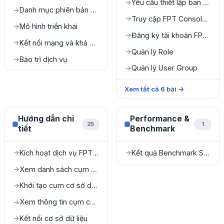
Yêu cầu thiết lập ban đầu
→
Danh mục phiên bản được hỗ trợ
→
Truy cập FPT Console Portal
→
Mô hình triển khai
→
Đăng ký tài khoản FPT Console Portal
→
Kết nối mạng và khả năng truy cập
→
Quản lý Role
→
Bảo trì dịch vụ
→
Quản lý User Group
→
Xem tất cả
6
bài
→
Hướng dẫn chi
Performance &
25
1
tiết
Benchmark
Kích hoạt dịch vụ FPT Database Engine
Kết quả Benchmark Sysbench
→
→
Xem danh sách cụm cơ sở dữ liệu
→
Khởi tạo cụm cơ sở dữ liệu
→
Xem thông tin cụm cơ sở dữ liệu
→
Kết nối cơ sở dữ liệu
→