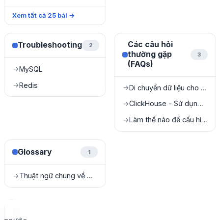
Xem tất cả
25
bài
→
Các câu hỏi
Troubleshooting
2
thường gặp
3
(FAQs)
MySQL
→
Redis
→
Di chuyển dữ liệu cho SQL Server
→
ClickHouse - Sử dụng High Availability (HA)
→
Làm thế nào để cấu hình NAT cho Kafka?
→
Glossary
1
Thuật ngữ chung về Cloud & DBaaS
→