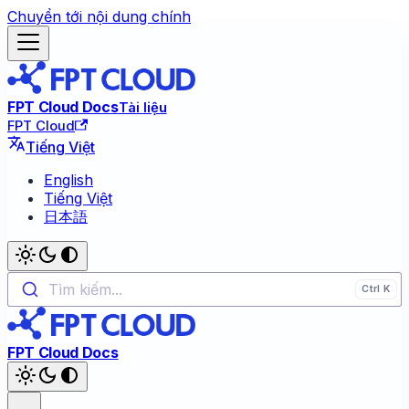
Chuyển tới nội dung chính
FPT Cloud Docs
Tài liệu
FPT Cloud
Tiếng Việt
English
Tiếng Việt
日本語
Tìm kiếm...
FPT Cloud Docs