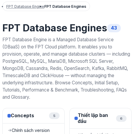
FPT Database Engine
FPT Database Engines
FPT Database Engines
43
FPT Database Engine is a Managed Database Service
(DBaaS) on the FPT Cloud platform. It enables you to
provision, operate, and manage database clusters — including
PostgreSQL, MySQL, MariaDB, Microsoft SQL Server,
MongoDB, Cassandra, Redis, OpenSearch, Kafka, RabbitMQ,
TimescaleDB and ClickHouse — without managing the
underlying infrastructure. Browse Concepts, Initial Setup,
Tutorials, Performance & Benchmark, Troubleshooting, FAQs
and Glossary.
Thiết lập ban
Concepts
5
6
đầu
Chính sách version
→