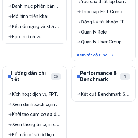
Yêu cầu thiết lập ban đầu
→
Danh mục phiên bản được hỗ trợ
→
Truy cập FPT Console Portal
→
Mô hình triển khai
→
Đăng ký tài khoản FPT Console Portal
→
Kết nối mạng và khả năng truy cập
→
Quản lý Role
→
Bảo trì dịch vụ
→
Quản lý User Group
→
Xem tất cả
6
bài
→
Hướng dẫn chi
Performance &
25
1
tiết
Benchmark
Kích hoạt dịch vụ FPT Database Engine
Kết quả Benchmark Sysbench
→
→
Xem danh sách cụm cơ sở dữ liệu
→
Khởi tạo cụm cơ sở dữ liệu
→
Xem thông tin cụm cơ sở dữ liệu
→
Kết nối cơ sở dữ liệu
→