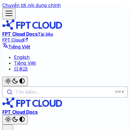
Chuyển tới nội dung chính
FPT Cloud Docs
Tài liệu
FPT Cloud
Tiếng Việt
English
Tiếng Việt
日本語
Tìm kiếm...
FPT Cloud Docs