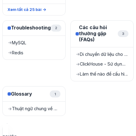
Xem tất cả
25
bài
→
Các câu hỏi
Troubleshooting
2
thường gặp
3
(FAQs)
MySQL
→
Redis
→
Di chuyển dữ liệu cho SQL Server
→
ClickHouse - Sử dụng High Availability (HA)
→
Làm thế nào để cấu hình NAT cho Kafka?
→
Glossary
1
Thuật ngữ chung về Cloud & DBaaS
→