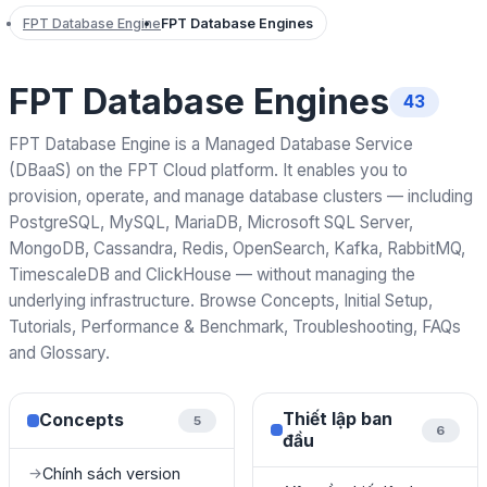
FPT Database Engine
FPT Database Engines
FPT Database Engines
43
FPT Database Engine is a Managed Database Service
(DBaaS) on the FPT Cloud platform. It enables you to
provision, operate, and manage database clusters — including
PostgreSQL, MySQL, MariaDB, Microsoft SQL Server,
MongoDB, Cassandra, Redis, OpenSearch, Kafka, RabbitMQ,
TimescaleDB and ClickHouse — without managing the
underlying infrastructure. Browse Concepts, Initial Setup,
Tutorials, Performance & Benchmark, Troubleshooting, FAQs
and Glossary.
Thiết lập ban
Concepts
5
6
đầu
Chính sách version
→