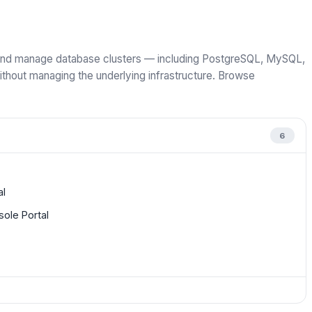
, and manage database clusters — including PostgreSQL, MySQL,
out managing the underlying infrastructure. Browse
6
al
ole Portal