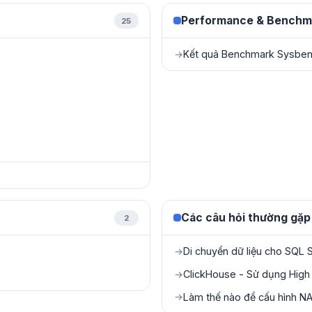
Performance & Benchm
25
Kết quả Benchmark Sysbe
→
Các câu hỏi thường gặp
2
Di chuyển dữ liệu cho SQL 
→
ClickHouse - Sử dụng High A
→
Làm thế nào để cấu hình N
→