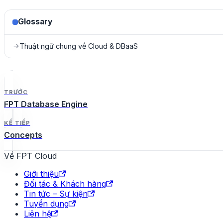
Glossary
Thuật ngữ chung về Cloud & DBaaS
→
TRƯỚC
FPT Database Engine
KẾ TIẾP
Concepts
Về FPT Cloud
Giới thiệu
Đối tác & Khách hàng
Tin tức – Sự kiện
Tuyển dụng
Liên hệ