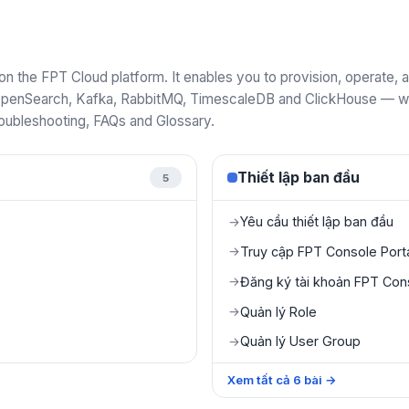
 the FPT Cloud platform. It enables you to provision, operate
penSearch, Kafka, RabbitMQ, TimescaleDB and ClickHouse — with
roubleshooting, FAQs and Glossary.
Thiết lập ban đầu
5
Yêu cầu thiết lập ban đầu
→
Truy cập FPT Console Port
→
Đăng ký tài khoản FPT Cons
→
Quản lý Role
→
Quản lý User Group
→
Xem tất cả
6
bài
→