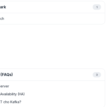
ark
1
nch
 (FAQs)
3
Server
vailability (HA)
AT cho Kafka?