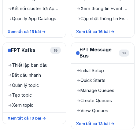
Kết nối cluster tới App Catalog Management
Xem thông tin Event Gateway
→
→
Quản lý App Catalogs
Cập nhật thông tin Event Gateway
→
→
Xem tất cả
15
bài
→
Xem tất cả
16
bài
→
FPT Message
FPT Kafka
19
13
Bus
Thiết lập ban đầu
→
Initial Setup
→
Bắt đầu nhanh
→
Quick Starts
→
Quản lý topic
→
Manage Queues
→
Tạo topic
→
Create Queues
→
Xem topic
→
View Queues
→
Xem tất cả
19
bài
→
Xem tất cả
13
bài
→