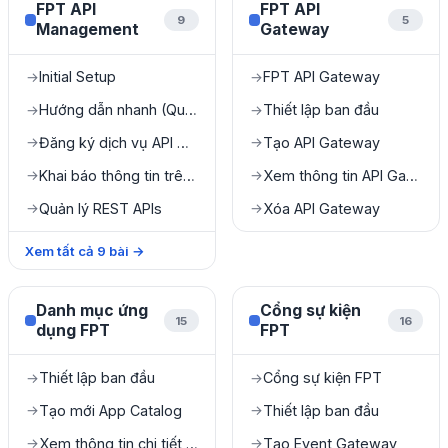
FPT API
FPT API
9
5
Management
Gateway
Initial Setup
FPT API Gateway
→
→
Hướng dẫn nhanh (Quick Starts)
Thiết lập ban đầu
→
→
Đăng ký dịch vụ API Management trên FPT Portal
Tạo API Gateway
→
→
Khai báo thông tin trên ApiManager
Xem thông tin API Gateway
→
→
Quản lý REST APIs
Xóa API Gateway
→
→
Xem tất cả
9
bài
→
Danh mục ứng
Cổng sự kiện
15
16
dụng FPT
FPT
Thiết lập ban đầu
Cổng sự kiện FPT
→
→
Tạo mới App Catalog
Thiết lập ban đầu
→
→
Xem thông tin chi tiết App Catalog
Tạo Event Gateway
→
→