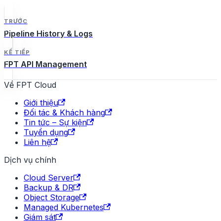
TRƯỚC
Pipeline History & Logs
KẾ TIẾP
FPT API Management
Về FPT Cloud
Giới thiệu
Đối tác & Khách hàng
Tin tức – Sự kiện
Tuyển dụng
Liên hệ
Dịch vụ chính
Cloud Server
Backup & DR
Object Storage
Managed Kubernetes
Giám sát