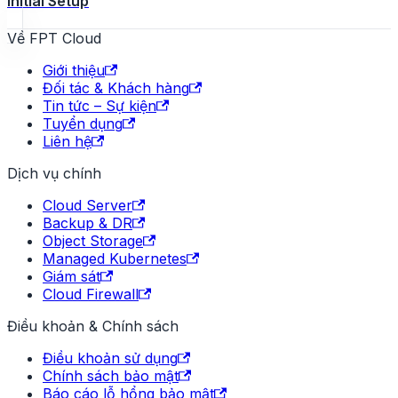
Initial Setup
Về FPT Cloud
Giới thiệu
Đối tác & Khách hàng
Tin tức – Sự kiện
Tuyển dụng
Liên hệ
Dịch vụ chính
Cloud Server
Backup & DR
Object Storage
Managed Kubernetes
Giám sát
Cloud Firewall
Điều khoản & Chính sách
Điều khoản sử dụng
Chính sách bảo mật
Báo cáo lỗ hổng bảo mật