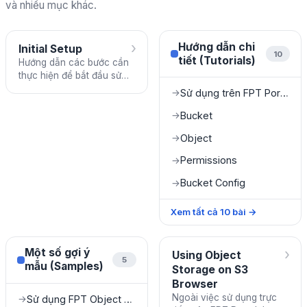
và nhiều mục khác.
›
Hướng dẫn chi
Initial Setup
10
tiết (Tutorials)
Hướng dẫn các bước cần
thực hiện để bắt đầu sử
dụng FPT Object Storage.
Sử dụng trên FPT Portal
→
Bucket
→
Object
→
Permissions
→
Bucket Config
→
Xem tất cả
10
bài
→
›
Một số gợi ý
Using Object
5
mẫu (Samples)
Storage on S3
Browser
Ngoài việc sử dụng trực
Sử dụng FPT Object Storage làm media server
→