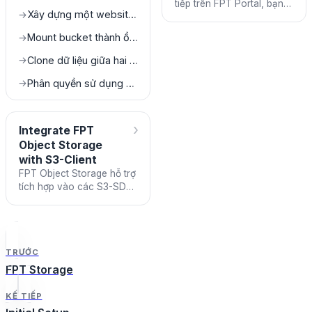
tiếp trên FPT Portal, bạn
Xây dựng một website tĩnh bằng FPT Object Storage
→
có thể đăng nhập và sử
dụng trên tất cả các S3-
Mount bucket thành ổ đĩa trên máy local
→
SDK hoặc S3-Client khác
Clone dữ liệu giữa hai bucket khác nhau
→
Phân quyền sử dụng bucket cho các subuser
→
›
Integrate FPT
Object Storage
with S3-Client
FPT Object Storage hỗ trợ
tích hợp vào các S3-SDK
hoặc S3-Client tuân theo
chuẩn AWS S3. Điều này
cho phép bạn sử dụng c
TRƯỚC
FPT Storage
KẾ TIẾP