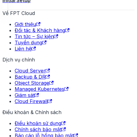
Initial Setup
Về FPT Cloud
Giới thiệu
Đối tác & Khách hàng
Tin tức – Sự kiện
Tuyển dụng
Liên hệ
Dịch vụ chính
Cloud Server
Backup & DR
Object Storage
Managed Kubernetes
Giám sát
Cloud Firewall
Điều khoản & Chính sách
Điều khoản sử dụng
Chính sách bảo mật
Báo cáo lỗ hổng bảo mật