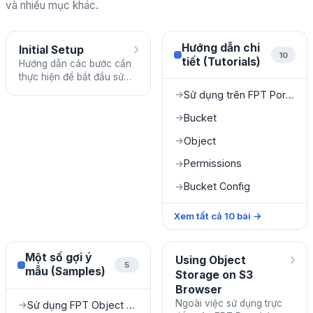
và nhiều mục khác.
›
Hướng dẫn chi
Initial Setup
10
tiết (Tutorials)
Hướng dẫn các bước cần
thực hiện để bắt đầu sử
dụng FPT Object Storage.
Sử dụng trên FPT Portal
→
Bucket
→
Object
→
Permissions
→
Bucket Config
→
Xem tất cả
10
bài
→
›
Một số gợi ý
Using Object
5
mẫu (Samples)
Storage on S3
Browser
Ngoài việc sử dụng trực
Sử dụng FPT Object Storage làm media server
→