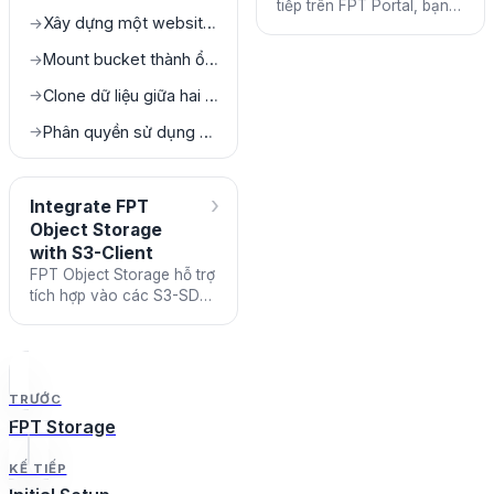
tiếp trên FPT Portal, bạn
Xây dựng một website tĩnh bằng FPT Object Storage
→
có thể đăng nhập và sử
dụng trên tất cả các S3-
Mount bucket thành ổ đĩa trên máy local
→
SDK hoặc S3-Client khác
Clone dữ liệu giữa hai bucket khác nhau
→
Phân quyền sử dụng bucket cho các subuser
→
›
Integrate FPT
Object Storage
with S3-Client
FPT Object Storage hỗ trợ
tích hợp vào các S3-SDK
hoặc S3-Client tuân theo
chuẩn AWS S3. Điều này
cho phép bạn sử dụng c
TRƯỚC
FPT Storage
KẾ TIẾP