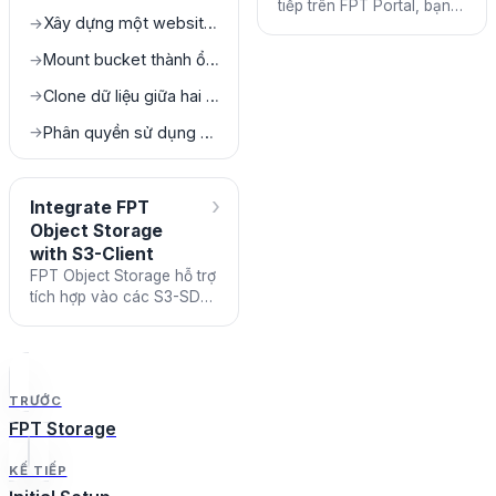
tiếp trên FPT Portal, bạn
Xây dựng một website tĩnh bằng FPT Object Storage
→
có thể đăng nhập và sử
dụng trên tất cả các S3-
Mount bucket thành ổ đĩa trên máy local
→
SDK hoặc S3-Client khác
Clone dữ liệu giữa hai bucket khác nhau
→
Phân quyền sử dụng bucket cho các subuser
→
›
Integrate FPT
Object Storage
with S3-Client
FPT Object Storage hỗ trợ
tích hợp vào các S3-SDK
hoặc S3-Client tuân theo
chuẩn AWS S3. Điều này
cho phép bạn sử dụng c
TRƯỚC
FPT Storage
KẾ TIẾP