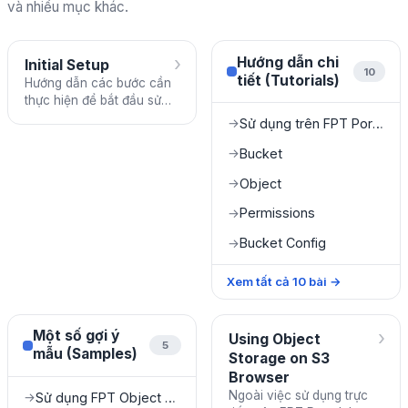
và nhiều mục khác.
›
Hướng dẫn chi
Initial Setup
10
tiết (Tutorials)
Hướng dẫn các bước cần
thực hiện để bắt đầu sử
dụng FPT Object Storage.
Sử dụng trên FPT Portal
→
Bucket
→
Object
→
Permissions
→
Bucket Config
→
Xem tất cả
10
bài
→
›
Một số gợi ý
Using Object
5
mẫu (Samples)
Storage on S3
Browser
Ngoài việc sử dụng trực
Sử dụng FPT Object Storage làm media server
→