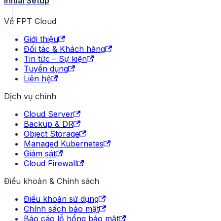
Initial Setup
Về FPT Cloud
Giới thiệu
Đối tác & Khách hàng
Tin tức – Sự kiện
Tuyển dụng
Liên hệ
Dịch vụ chính
Cloud Server
Backup & DR
Object Storage
Managed Kubernetes
Giám sát
Cloud Firewall
Điều khoản & Chính sách
Điều khoản sử dụng
Chính sách bảo mật
Báo cáo lỗ hổng bảo mật