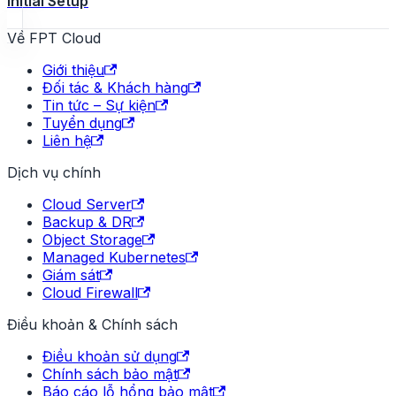
Initial Setup
Về FPT Cloud
Giới thiệu
Đối tác & Khách hàng
Tin tức – Sự kiện
Tuyển dụng
Liên hệ
Dịch vụ chính
Cloud Server
Backup & DR
Object Storage
Managed Kubernetes
Giám sát
Cloud Firewall
Điều khoản & Chính sách
Điều khoản sử dụng
Chính sách bảo mật
Báo cáo lỗ hổng bảo mật