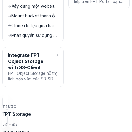
tiếp trên FPT Portal, bạn
Xây dựng một website tĩnh bằng FPT Object Storage
→
có thể đăng nhập và sử
dụng trên tất cả các S3-
Mount bucket thành ổ đĩa trên máy local
→
SDK hoặc S3-Client khác
Clone dữ liệu giữa hai bucket khác nhau
→
Phân quyền sử dụng bucket cho các subuser
→
›
Integrate FPT
Object Storage
with S3-Client
FPT Object Storage hỗ trợ
tích hợp vào các S3-SDK
hoặc S3-Client tuân theo
chuẩn AWS S3. Điều này
cho phép bạn sử dụng c
TRƯỚC
FPT Storage
KẾ TIẾP