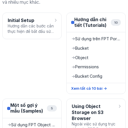
và nhiều mục khác.
›
Hướng dẫn chi
Initial Setup
10
tiết (Tutorials)
Hướng dẫn các bước cần
thực hiện để bắt đầu sử
dụng FPT Object Storage.
Sử dụng trên FPT Portal
→
Bucket
→
Object
→
Permissions
→
Bucket Config
→
Xem tất cả
10
bài
→
›
Một số gợi ý
Using Object
5
mẫu (Samples)
Storage on S3
Browser
Ngoài việc sử dụng trực
Sử dụng FPT Object Storage làm media server
→