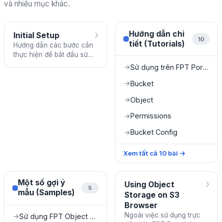
và nhiều mục khác.
›
Hướng dẫn chi
Initial Setup
10
tiết (Tutorials)
Hướng dẫn các bước cần
thực hiện để bắt đầu sử
dụng FPT Object Storage.
Sử dụng trên FPT Portal
→
Bucket
→
Object
→
Permissions
→
Bucket Config
→
Xem tất cả
10
bài
→
›
Một số gợi ý
Using Object
5
mẫu (Samples)
Storage on S3
Browser
Ngoài việc sử dụng trực
Sử dụng FPT Object Storage làm media server
→