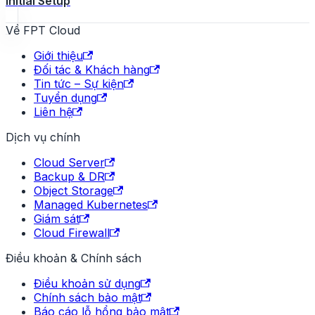
Initial Setup
Về FPT Cloud
Giới thiệu
Đối tác & Khách hàng
Tin tức – Sự kiện
Tuyển dụng
Liên hệ
Dịch vụ chính
Cloud Server
Backup & DR
Object Storage
Managed Kubernetes
Giám sát
Cloud Firewall
Điều khoản & Chính sách
Điều khoản sử dụng
Chính sách bảo mật
Báo cáo lỗ hổng bảo mật