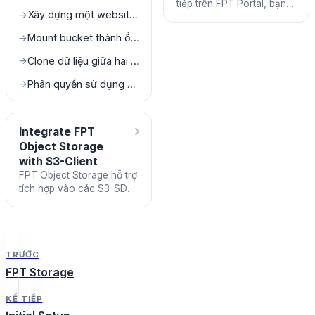
tiếp trên FPT Portal, bạn
Xây dựng một website tĩnh bằng FPT Object Storage
→
có thể đăng nhập và sử
dụng trên tất cả các S3-
Mount bucket thành ổ đĩa trên máy local
→
SDK hoặc S3-Client khác
Clone dữ liệu giữa hai bucket khác nhau
→
Phân quyền sử dụng bucket cho các subuser
→
›
Integrate FPT
Object Storage
with S3-Client
FPT Object Storage hỗ trợ
tích hợp vào các S3-SDK
hoặc S3-Client tuân theo
chuẩn AWS S3. Điều này
cho phép bạn sử dụng c
TRƯỚC
FPT Storage
KẾ TIẾP