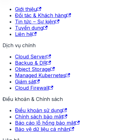
Giới thiệu
Đối tác & Khách hàng
Tin tức – Sự kiện
Tuyển dụng
Liên hệ
Dịch vụ chính
Cloud Server
Backup & DR
Object Storage
Managed Kubernetes
Giám sát
Cloud Firewall
Điều khoản & Chính sách
Điều khoản sử dụng
Chính sách bảo mật
Báo cáo lỗ hổng bảo mật
Bảo vệ dữ liệu cá nhân