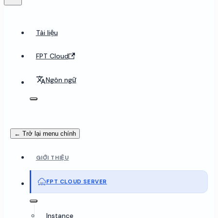
Tài liệu
FPT Cloud
Ngôn ngữ
← Trở lại menu chính
GIỚI THIỆU
FPT CLOUD SERVER
Instance