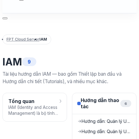
FPT Cloud Server
IAM
IAM
9
Tài liệu hướng dẫn IAM — bao gồm Thiết lập ban đầu và
Hướng dẫn chi tiết (Tutorials), và nhiều mục khác.
›
Hướng dẫn thao
Tổng quan
6
tác
IAM (Identity and Access
Management) là bộ tính
năng quản lý người dùng,
Hướng dẫn: Quản lý Users
→
nhóm, vai trò và quyền
hạn trong tổ chức FPT
Hướng dẫn: Quản lý User Groups
→
Cloud của bạn.