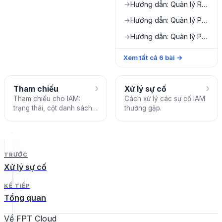
Hướng dẫn: Quản lý Roles
→
Hướng dẫn: Quản lý Policies
→
Hướng dẫn: Quản lý Permission Templates
→
Xem tất cả
6
bài
→
›
›
Tham chiếu
Xử lý sự cố
Tham chiếu cho IAM:
Cách xử lý các sự cố IAM
trạng thái, cột danh sách,
thường gặp.
hành động và giới hạn.
TRƯỚC
Xử lý sự cố
KẾ TIẾP
Tổng quan
Về FPT Cloud