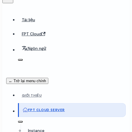
Tài liệu
FPT Cloud
Ngôn ngữ
← Trở lại menu chính
GIỚI THIỆU
FPT CLOUD SERVER
Instance