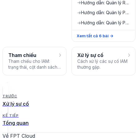
Hướng dẫn: Quản lý Roles
→
Hướng dẫn: Quản lý Policies
→
Hướng dẫn: Quản lý Permission Templates
→
Xem tất cả
6
bài
→
›
›
Tham chiếu
Xử lý sự cố
Tham chiếu cho IAM:
Cách xử lý các sự cố IAM
trạng thái, cột danh sách,
thường gặp.
hành động và giới hạn.
TRƯỚC
Xử lý sự cố
KẾ TIẾP
Tổng quan
Về FPT Cloud