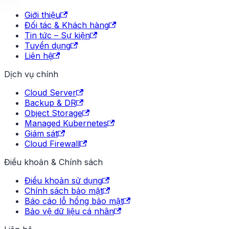
Giới thiệu
Đối tác & Khách hàng
Tin tức – Sự kiện
Tuyển dụng
Liên hệ
Dịch vụ chính
Cloud Server
Backup & DR
Object Storage
Managed Kubernetes
Giám sát
Cloud Firewall
Điều khoản & Chính sách
Điều khoản sử dụng
Chính sách bảo mật
Báo cáo lỗ hổng bảo mật
Bảo vệ dữ liệu cá nhân