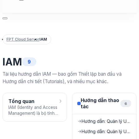
FPT Cloud Server
IAM
IAM
9
Tài liệu hướng dẫn IAM — bao gồm Thiết lập ban đầu và
Hướng dẫn chi tiết (Tutorials), và nhiều mục khác.
›
Hướng dẫn thao
Tổng quan
6
tác
IAM (Identity and Access
Management) là bộ tính
năng quản lý người dùng,
Hướng dẫn: Quản lý Users
→
nhóm, vai trò và quyền
hạn trong tổ chức FPT
Hướng dẫn: Quản lý User Groups
→
Cloud của bạn.