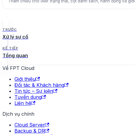
Tham chiếu cho IAM: trạng thái, cột danh sách, hành động và giới
TRƯỚC
Xử lý sự cố
KẾ TIẾP
Tổng quan
Về FPT Cloud
Giới thiệu
Đối tác & Khách hàng
Tin tức – Sự kiện
Tuyển dụng
Liên hệ
Dịch vụ chính
Cloud Server
Backup & DR