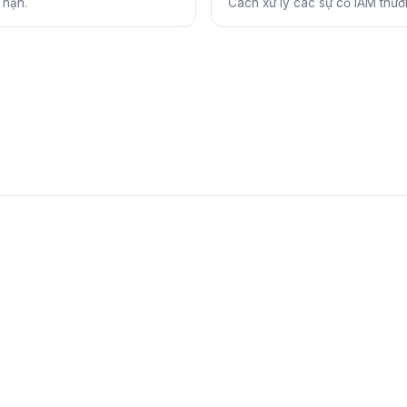
 hạn.
Cách xử lý các sự cố IAM thườ