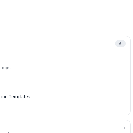
6
roups
s
sion Templates
›