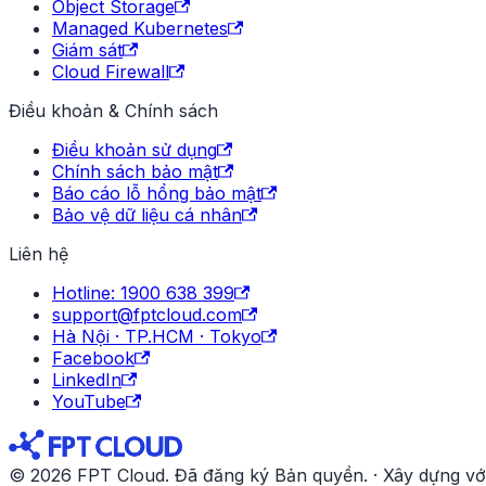
Object Storage
Managed Kubernetes
Giám sát
Cloud Firewall
Điều khoản & Chính sách
Điều khoản sử dụng
Chính sách bảo mật
Báo cáo lỗ hổng bảo mật
Bảo vệ dữ liệu cá nhân
Liên hệ
Hotline: 1900 638 399
support@fptcloud.com
Hà Nội · TP.HCM · Tokyo
Facebook
LinkedIn
YouTube
© 2026 FPT Cloud. Đã đăng ký Bản quyền. · Xây dựng vớ