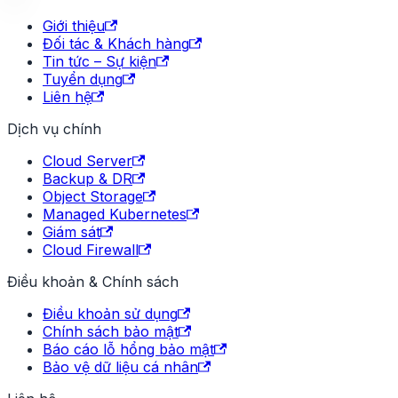
Giới thiệu
Đối tác & Khách hàng
Tin tức – Sự kiện
Tuyển dụng
Liên hệ
Dịch vụ chính
Cloud Server
Backup & DR
Object Storage
Managed Kubernetes
Giám sát
Cloud Firewall
Điều khoản & Chính sách
Điều khoản sử dụng
Chính sách bảo mật
Báo cáo lỗ hổng bảo mật
Bảo vệ dữ liệu cá nhân