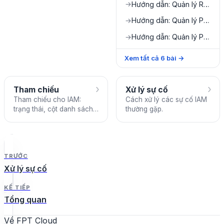
Hướng dẫn: Quản lý Roles
→
Hướng dẫn: Quản lý Policies
→
Hướng dẫn: Quản lý Permission Templates
→
Xem tất cả
6
bài
→
›
›
Tham chiếu
Xử lý sự cố
Tham chiếu cho IAM:
Cách xử lý các sự cố IAM
trạng thái, cột danh sách,
thường gặp.
hành động và giới hạn.
TRƯỚC
Xử lý sự cố
KẾ TIẾP
Tổng quan
Về FPT Cloud