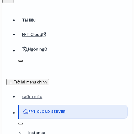
Tài liệu
FPT Cloud
Ngôn ngữ
← Trở lại menu chính
GIỚI THIỆU
FPT CLOUD SERVER
Instance