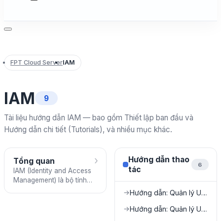
FPT Cloud Server
IAM
IAM
9
Tài liệu hướng dẫn IAM — bao gồm Thiết lập ban đầu và
Hướng dẫn chi tiết (Tutorials), và nhiều mục khác.
›
Hướng dẫn thao
Tổng quan
6
tác
IAM (Identity and Access
Management) là bộ tính
năng quản lý người dùng,
Hướng dẫn: Quản lý Users
→
nhóm, vai trò và quyền
hạn trong tổ chức FPT
Hướng dẫn: Quản lý User Groups
→
Cloud của bạn.