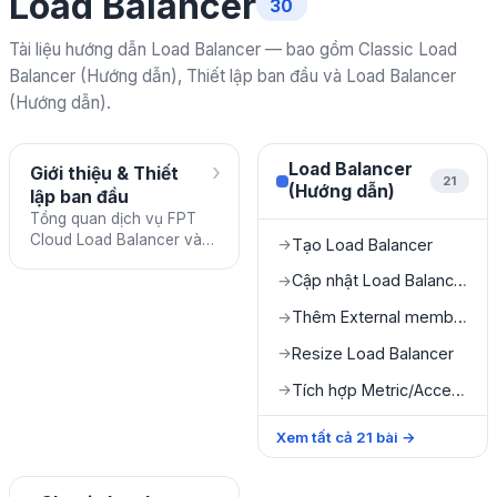
Load Balancer
30
Tài liệu hướng dẫn Load Balancer — bao gồm Classic Load
Balancer (Hướng dẫn), Thiết lập ban đầu và Load Balancer
(Hướng dẫn).
›
Load Balancer
Giới thiệu & Thiết
21
(Hướng dẫn)
lập ban đầu
Tổng quan dịch vụ FPT
Cloud Load Balancer và
Tạo Load Balancer
→
các bước cần hoàn thành
Cập nhật Load Balancer
→
trước khi sử dụng.
Thêm External member
→
Resize Load Balancer
→
Tích hợp Metric/Access logs với FMON
→
Xem tất cả
21
bài
→