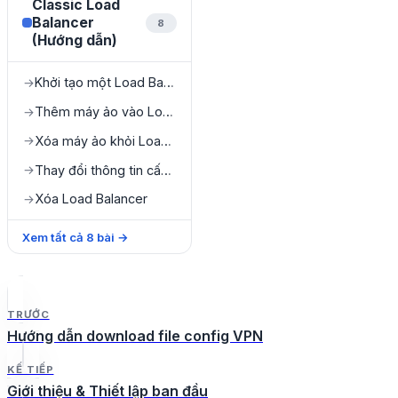
Classic Load
Balancer
8
(Hướng dẫn)
Khởi tạo một Load Balancer mới
→
Thêm máy ảo vào Load Balancer
→
Xóa máy ảo khỏi Load Balancer
→
Thay đổi thông tin cấu hình Load Balancer
→
Xóa Load Balancer
→
Xem tất cả
8
bài
→
TRƯỚC
Hướng dẫn download file config VPN
KẾ TIẾP
Giới thiệu & Thiết lập ban đầu