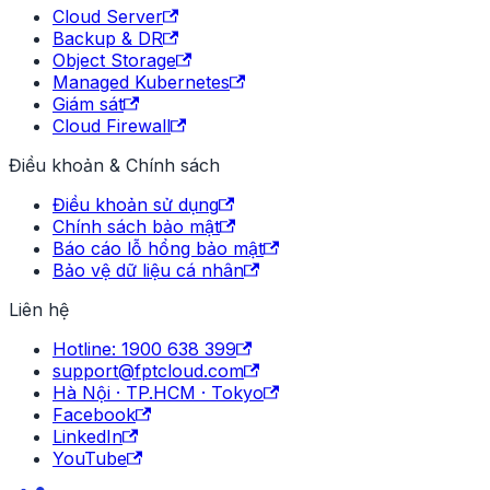
Cloud Server
Backup & DR
Object Storage
Managed Kubernetes
Giám sát
Cloud Firewall
Điều khoản & Chính sách
Điều khoản sử dụng
Chính sách bảo mật
Báo cáo lỗ hổng bảo mật
Bảo vệ dữ liệu cá nhân
Liên hệ
Hotline: 1900 638 399
support@fptcloud.com
Hà Nội · TP.HCM · Tokyo
Facebook
LinkedIn
YouTube