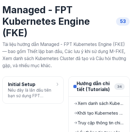
Managed - FPT
Kubernetes Engine
53
(FKE)
Tài liệu hướng dẫn Managed - FPT Kubernetes Engine (FKE)
— bao gồm Thiết lập ban đầu, Các lưu ý khi sử dụng M-FKE,
Xem danh sách Kubernetes Cluster đã tạo và Câu hỏi thường
gặp, và nhiều mục khác.
›
Hướng dẫn chi
Initial Setup
34
tiết (Tutorials)
Nếu đây là lần đầu tiên
bạn sử dụng FPT
Kubernetes Engine, hãy
Xem danh sách Kubernetes Cluster đã tạo
→
kiểm tra và hoàn thành
các công việc thiết lập
Khởi tạo Kubernetes Cluster mới
→
ban đầu.
Truy cập thông tin chi tiết của Cluster
→