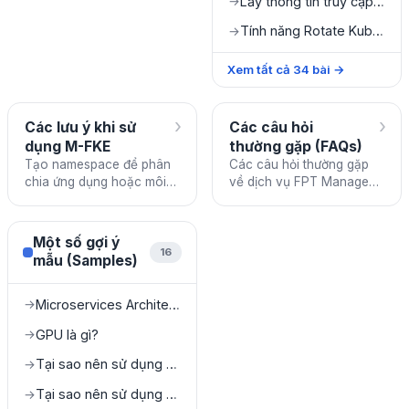
Lấy thông tin truy cập Cluster
→
Tính năng Rotate Kubeconfig
→
Xem tất cả
34
bài
→
›
›
Các lưu ý khi sử
Các câu hỏi
dụng M-FKE
thường gặp (FAQs)
Tạo namespace để phân
Các câu hỏi thường gặp
chia ứng dụng hoặc môi
về dịch vụ FPT Managed
trường để dễ dàng quản lý.
Kubernetes Engine.
Tránh sử dụng các
namespace được hệ thống
Một số gợi ý
tạo sẵ
16
mẫu (Samples)
Microservices Architecture on FKE
→
GPU là gì?
→
Tại sao nên sử dụng GPU trên Cloud?
→
Tại sao nên sử dụng GPU Kubernetes?
→