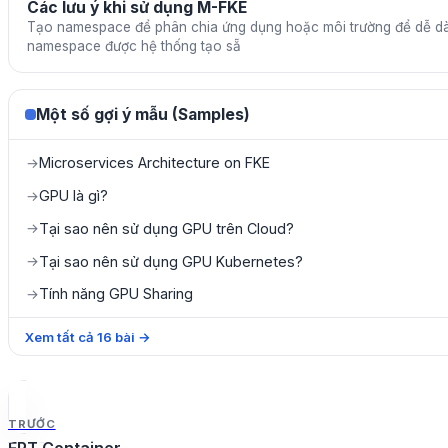
Các lưu ý khi sử dụng M-FKE
Tạo namespace để phân chia ứng dụng hoặc môi trường để dễ dà
namespace được hệ thống tạo sẵ
Một số gợi ý mẫu (Samples)
Microservices Architecture on FKE
→
GPU là gì?
→
Tại sao nên sử dụng GPU trên Cloud?
→
Tại sao nên sử dụng GPU Kubernetes?
→
Tính năng GPU Sharing
→
Xem tất cả
16
bài
→
TRƯỚC