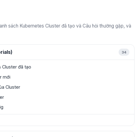
nh sách Kubernetes Cluster đã tạo và Câu hỏi thường gặp, và
rials)
34
Cluster đã tạo
r mới
của Cluster
ter
ig