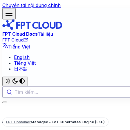
Chuyển tới nội dung chính
FPT Cloud Docs
Tài liệu
FPT Cloud
Tiếng Việt
English
Tiếng Việt
日本語
Tìm kiếm...
FPT Container
Managed - FPT Kubernetes Engine (FKE)