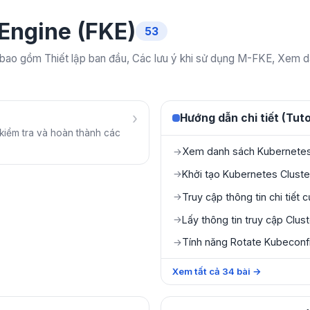
Engine (FKE)
53
ao gồm Thiết lập ban đầu, Các lưu ý khi sử dụng M-FKE, Xem da
›
Hướng dẫn chi tiết (Tuto
kiểm tra và hoàn thành các
Xem danh sách Kubernetes 
→
Khởi tạo Kubernetes Cluste
→
Truy cập thông tin chi tiết 
→
Lấy thông tin truy cập Clus
→
Tính năng Rotate Kubeconf
→
Xem tất cả
34
bài
→