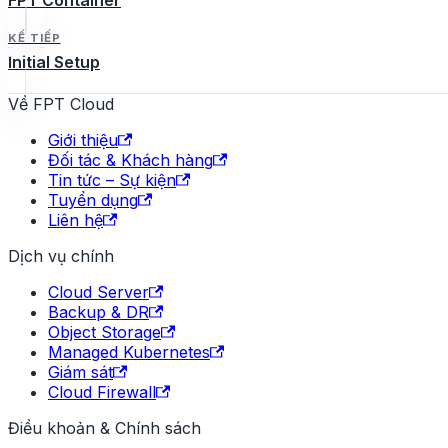
FPT Container
KẾ TIẾP
Initial Setup
Về FPT Cloud
Giới thiệu
Đối tác & Khách hàng
Tin tức – Sự kiện
Tuyển dụng
Liên hệ
Dịch vụ chính
Cloud Server
Backup & DR
Object Storage
Managed Kubernetes
Giám sát
Cloud Firewall
Điều khoản & Chính sách