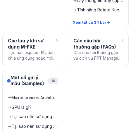
Lấy thông tin truy cập Cluster
→
Tính năng Rotate Kubeconfig
→
Xem tất cả
34
bài
→
›
›
Các lưu ý khi sử
Các câu hỏi
dụng M-FKE
thường gặp (FAQs)
Tạo namespace để phân
Các câu hỏi thường gặp
chia ứng dụng hoặc môi
về dịch vụ FPT Managed
trường để dễ dàng quản lý.
Kubernetes Engine.
Tránh sử dụng các
namespace được hệ thống
Một số gợi ý
tạo sẵ
16
mẫu (Samples)
Microservices Architecture on FKE
→
GPU là gì?
→
Tại sao nên sử dụng GPU trên Cloud?
→
Tại sao nên sử dụng GPU Kubernetes?
→