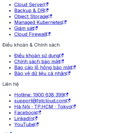
Cloud Server
Backup & DR
Object Storage
Managed Kubernetes
Giám sát
Cloud Firewall
Điều khoản & Chính sách
Điều khoản sử dụng
Chính sách bảo mật
Báo cáo lỗ hổng bảo mật
Bảo vệ dữ liệu cá nhân
Liên hệ
Hotline: 1900 638 399
support@fptcloud.com
Hà Nội · TP.HCM · Tokyo
Facebook
LinkedIn
YouTube