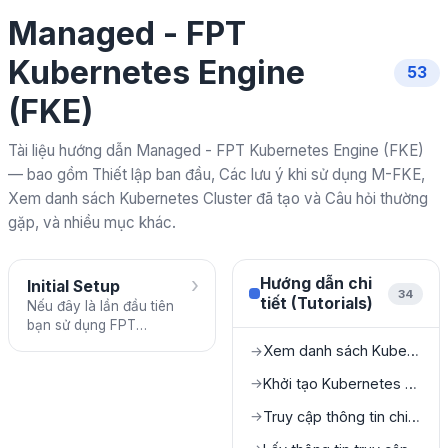
Managed - FPT
Kubernetes Engine
53
(FKE)
Tài liệu hướng dẫn Managed - FPT Kubernetes Engine (FKE)
— bao gồm Thiết lập ban đầu, Các lưu ý khi sử dụng M-FKE,
Xem danh sách Kubernetes Cluster đã tạo và Câu hỏi thường
gặp, và nhiều mục khác.
›
Hướng dẫn chi
Initial Setup
34
tiết (Tutorials)
Nếu đây là lần đầu tiên
bạn sử dụng FPT
Kubernetes Engine, hãy
Xem danh sách Kubernetes Cluster đã tạo
→
kiểm tra và hoàn thành
các công việc thiết lập
Khởi tạo Kubernetes Cluster mới
→
ban đầu.
Truy cập thông tin chi tiết của Cluster
→